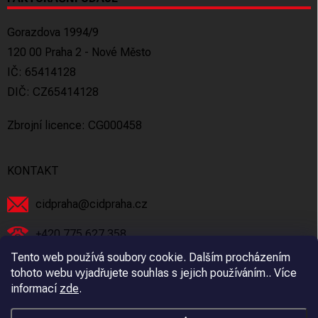
Gorazdova 1994/9
120 00 Praha 2 - Nové Město
IČ: 65414128
DIČ: CZ65414128
Zbrojní licence: CG000458
KONTAKT
cidpraha
@
cidpraha.cz
+420 775 627 358
Tento web používá soubory cookie. Dalším procházením
Facebook
tohoto webu vyjadřujete souhlas s jejich používáním.. Více
informací
zde
.
cidpraha_zbrane