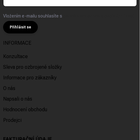
Vložením e-mailu souhlasíte s
podmínkami ochrany osobních údajů
Přihlásit se
INFORMACE
Konzultace
Sleva pro ozbrojené složky
Informace pro zákazníky
O nás
Napsali o nás
Hodnocení obchodu
Prodejci
FAKTURAČNÍ ÚDAJE