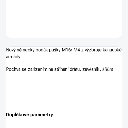
DETAILNÍ INFORMACE
ZEPTAT SE
HLÍDAT
Nový německý bodák pušky M16/ M4 z výzbroje kanadské
armády.
Pochva se zařízením na stříhání drátu, závěsník, šňůra.
Doplňkové parametry