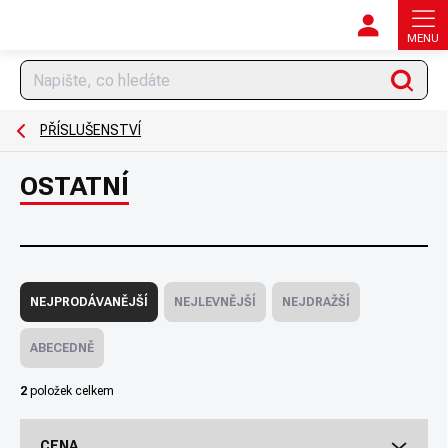
Přejít
na
obsah
Hledat
PŘÍSLUŠENSTVÍ
OSTATNÍ
Ř
a
NEJPRODÁVANĚJŠÍ
NEJLEVNĚJŠÍ
NEJDRAŽŠÍ
z
e
ABECEDNĚ
n
í
2
položek celkem
p
r
CENA