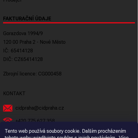
FAKTURAČNÍ ÚDAJE
Gorazdova 1994/9
120 00 Praha 2 - Nové Město
IČ: 65414128
DIČ: CZ65414128
Zbrojní licence: CG000458
KONTAKT
cidpraha
@
cidpraha.cz
+420 775 627 358
Tento web používá soubory cookie. Dalším procházením
Facebook
tohoto webu vyjadřujete souhlas s jejich používáním.. Více