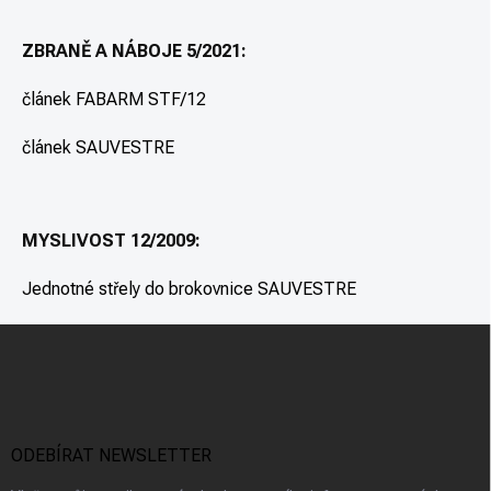
ZBRANĚ A NÁBOJE 5/2021:
článek FABARM STF/12
článek SAUVESTRE
MYSLIVOST 12/2009:
Jednotné střely do brokovnice SAUVESTRE
Z
á
p
a
t
í
ODEBÍRAT NEWSLETTER