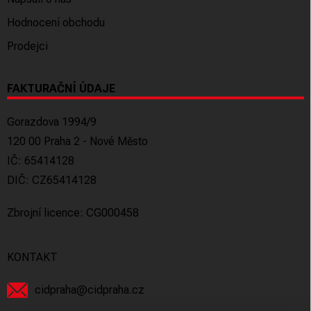
Hodnocení obchodu
Prodejci
FAKTURAČNÍ ÚDAJE
Gorazdova 1994/9
120 00 Praha 2 - Nové Město
IČ: 65414128
DIČ: CZ65414128
Zbrojní licence: CG000458
KONTAKT
cidpraha
@
cidpraha.cz