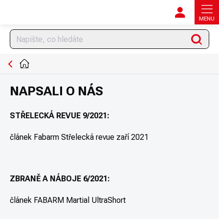
Přejít
na
obsah
Hledat
DOMŮ
NAPSALI O NÁS
STŘELECKÁ REVUE 9/2021:
článek Fabarm Střelecká revue zaří 2021
ZBRANĚ A NÁBOJE 6/2021:
článek FABARM Martial UltraShort