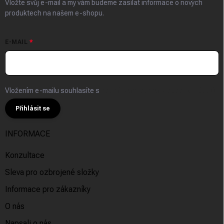
Vložte svůj e-mail a my vám budeme zasílat informace o nových
produktech na našem e-shopu.
E-MAIL
Vložením e-mailu souhlasíte s
podmínkami ochrany osobních údajů
Přihlásit se
INFORMACE
Konzultace
Sleva pro ozbrojené složky
Informace pro zákazníky
O nás
Napsali o nás