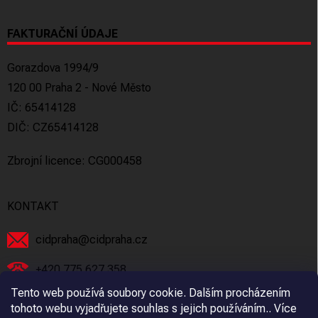
FAKTURAČNÍ ÚDAJE
Gorazdova 1994/9
120 00 Praha 2 - Nové Město
IČ: 65414128
DIČ: CZ65414128
Zbrojní licence: CG000458
KONTAKT
cidpraha
@
cidpraha.cz
+420 775 627 358
Tento web používá soubory cookie. Dalším procházením
Facebook
tohoto webu vyjadřujete souhlas s jejich používáním.. Více