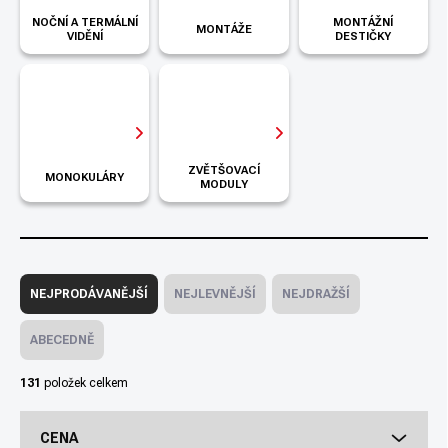
NOČNÍ A TERMÁLNÍ
MONTÁŽNÍ
MONTÁŽE
VIDĚNÍ
DESTIČKY
ZVĚTŠOVACÍ
MONOKULÁRY
MODULY
Ř
a
NEJPRODÁVANĚJŠÍ
NEJLEVNĚJŠÍ
NEJDRAŽŠÍ
z
e
ABECEDNĚ
n
í
131
položek celkem
p
r
CENA
o