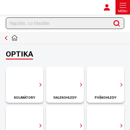
Přejít
na
obsah
Hledat
DOMŮ
OPTIKA
KOLIMÁTORY
DALEKOHLEDY
PUŠKOHLEDY