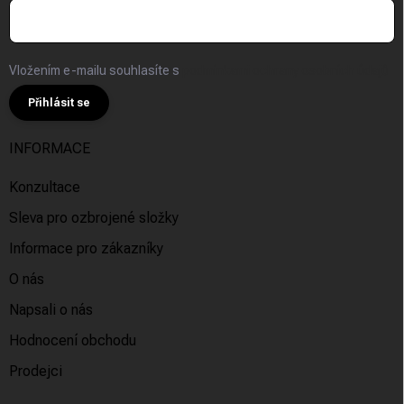
Vložením e-mailu souhlasíte s
podmínkami ochrany osobních údajů
Přihlásit se
INFORMACE
Konzultace
Sleva pro ozbrojené složky
Informace pro zákazníky
O nás
Napsali o nás
Hodnocení obchodu
Prodejci