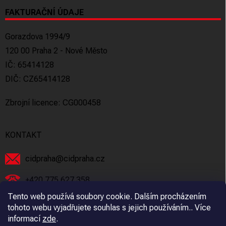
FAKTURAČNÍ ÚDAJE
Gorazdova 1994/9
120 00 Praha 2 - Nové Město
IČ: 65414128
DIČ: CZ65414128
Zbrojní licence: CG000458
KONTAKT
cidpraha
@
cidpraha.cz
+420 775 627 358
Tento web používá soubory cookie. Dalším procházením
Facebook
tohoto webu vyjadřujete souhlas s jejich používáním.. Více
informací
zde
.
cidpraha_zbrane