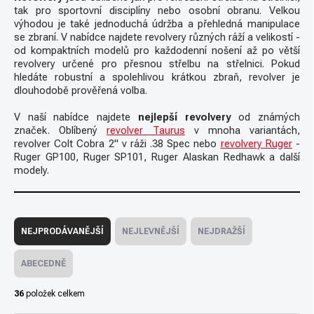
tak pro sportovní disciplíny nebo osobní obranu. Velkou
výhodou je také jednoduchá údržba a přehledná manipulace
se zbraní. V nabídce najdete revolvery různých ráží a velikostí -
od kompaktních modelů pro každodenní nošení až po větší
revolvery určené pro přesnou střelbu na střelnici. Pokud
hledáte robustní a spolehlivou krátkou zbraň, revolver je
dlouhodobě prověřená volba.
V
naší nabídce najdete
nejlepší revolvery
od známých
značek. Oblíbený
revolver Taurus
v mnoha variantách,
revolver Colt Cobra 2" v ráži .38 Spec nebo
revolvery Ruger
-
Ruger GP100, Ruger SP101, Ruger Alaskan Redhawk a další
modely.
Ř
a
NEJPRODÁVANĚJŠÍ
NEJLEVNĚJŠÍ
NEJDRAŽŠÍ
z
e
ABECEDNĚ
n
í
36
položek celkem
p