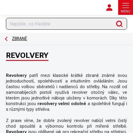
Přejít
na
obsah
Hledat
ZBRANĚ
REVOLVERY
Revolvery
patří mezi klasické krátké zbraně známé svou
jednoduchostí, spolehlivostí a intuitivním ovládáním. Jsou
častou volbou sběratelů i nadšenců do střelby. Na rozdíl od
samonabíjecích pistolí využívá revolver otočný válec, ve
kterém jsou jednotlivé náboje uloženy v komorách. Díky této
konstrukci jsou
revolvery velmi odolné
a spolehlivě fungují i
s různými typy střeliva.
Z praxe víme, že dobře zvolený revolver nabízí velmi čistý
chod spouště a výbornou kontrolu při mířené střelbě.
Revolvery
jsou oblíbené jak pro rekreační střelbu na střelnici,