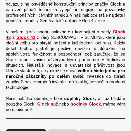
navazuje na osvědčené konstrukční principy značky Glock a
zároveň přináší technická vylepšení reagující na požadavky
profesionálních i civilních střelců. V naší nabídce stále najdete i
populární modely Gen 5 a také oblíbené Gen 4 verze.
V našem glock shopu naleznete i kompaktní modely
Glock
42
a
Glock 43
z řady SUBCOMPACT – SLIMLINE, které jsou
ideální volbu pro skryté nošení a každodenní ochranu. Každý
detail těchto pistolí je pečlivě navržen s důrazem na
spolehlivost, funkčnost a bezpečnost, což zaručuje, že se
Glock stane vaším důvěryhodným partnerem v kritických
situacích. Neustálé inovace a uživatelská přívětivost jsou
klíčové vlastnosti, díky nimž se stává
volbou číslo jedna pro
náročné zákazníky po celém světě
. Investice do zbraní
značky Glock znamená investici do kvality, bezpečí a moderní
technologie.
Naše nabídka obsahuje také
doplňky Glock,
ať už hledáte
pouzdro Glock,
Glock nůž
nebo
hodinky Glock
, máme vám
co nabídnout!
Ř