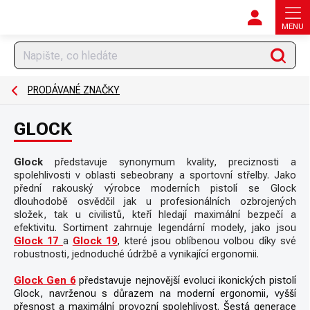
Přejít
na
obsah
Hledat
PRODÁVANÉ ZNAČKY
GLOCK
Glock
představuje synonymum kvality, preciznosti a
spolehlivosti v oblasti sebeobrany a sportovní střelby. Jako
přední rakouský výrobce moderních pistolí se Glock
dlouhodobě osvědčil jak u profesionálních ozbrojených
složek, tak u civilistů, kteří hledají maximální bezpečí a
efektivitu. Sortiment zahrnuje legendární modely, jako jsou
Glock 17
a
Glock 19
,
které jsou oblíbenou volbou díky své
robustnosti, jednoduché údržbě a vynikající ergonomii.
Glock Gen 6
představuje nejnovější evoluci ikonických pistolí
Glock, navrženou s důrazem na moderní ergonomii, vyšší
přesnost a maximální provozní spolehlivost. Šestá generace