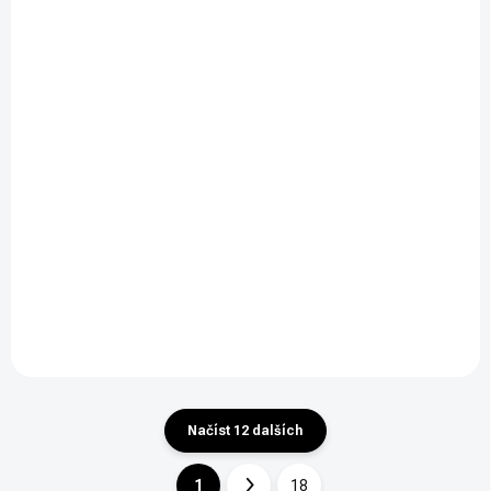
SKLADEM
SKLADEM
Pistole Glock 43X FS
Pistole Glock 17 Gen6
Rail MOS Coyote
A-CUT COA COMBO
19 500 Kč
35 500 Kč
/ ks
/ ks
Do košíku
Do košíku
Pistole Glock 43X FS Rail
Pistole Glock 17 Gen6 s
MOS řady SUBCOMPACT –
kolimátorem Aimpoint A-
SLIMLINE v ráži 9x19.
CUT COA COMBO. Kategorie
Limitovaná edice. Kategorie
R3 - nákupní povolení.
R3 - nákupní povolení.
Načíst 12 dalších
1
18