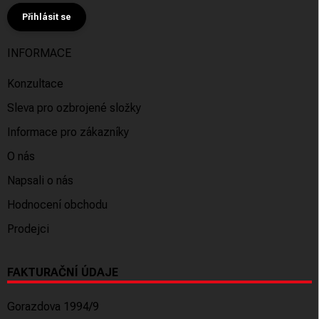
Přihlásit se
INFORMACE
Konzultace
Sleva pro ozbrojené složky
Informace pro zákazníky
O nás
Napsali o nás
Hodnocení obchodu
Prodejci
FAKTURAČNÍ ÚDAJE
Gorazdova 1994/9