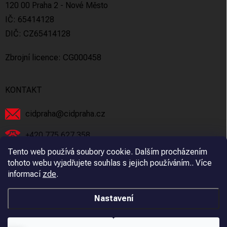
120 00 Praha 2 - Nové Město
IČ: 65414128
DIČ: CZ65414128
Zbrojní licence: CG000458
KONTAKT
cidpraha
@
cidpraha.cz
+420 775 627 358
Tento web používá soubory cookie. Dalším procházením
Facebook
tohoto webu vyjadřujete souhlas s jejich používáním.. Více
informací
zde
.
cidpraha_zbrane
Nastavení