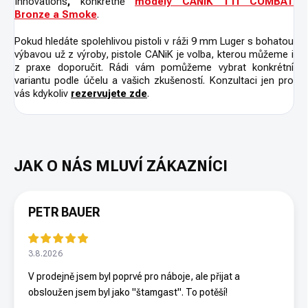
Innovations
,
konkrétně
modely CANiK TTI COMBAT
Bronze a Smoke
.
Pokud hledáte spolehlivou pistoli v ráži 9 mm Luger s bohatou
výbavou už z výroby, pistole CANiK je volba, kterou můžeme i
z praxe doporučit. Rádi vám pomůžeme vybrat konkrétní
variantu podle účelu a vašich zkušeností.
Konzultaci jen pro
vás kdykoliv
rezervujete zde
.
PETR BAUER
3.8.2026
V prodejně jsem byl poprvé pro náboje, ale přijat a
obsloužen jsem byl jako "štamgast". To potěší!