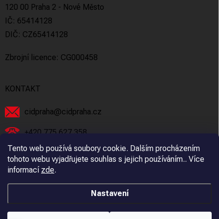
120 00 Praha 2 - Nové Město
IČ: 65414128
DIČ: CZ65414128
Zbrojní licence: CG000458
KONTAKT
cidpraha
@
cidpraha.cz
+420 775 627 358
Tento web používá soubory cookie. Dalším procházením
Facebook
tohoto webu vyjadřujete souhlas s jejich používáním.. Více
informací
zde
.
cidpraha_zbrane
Nastavení