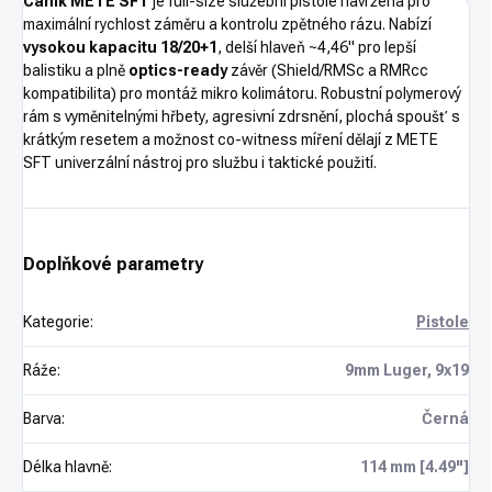
Canik METE SFT
je full-size služební pistole navržená pro
maximální rychlost záměru a kontrolu zpětného rázu. Nabízí
vysokou kapacitu 18/20+1
, delší hlaveň ~4,46" pro lepší
balistiku a plně
optics-ready
závěr (Shield/RMSc a RMRcc
kompatibilita) pro montáž mikro kolimátoru. Robustní polymerový
rám s vyměnitelnými hřbety, agresivní zdrsnění, plochá spoušť s
krátkým resetem a možnost co-witness míření dělají z METE
SFT univerzální nástroj pro službu i taktické použití.
Doplňkové parametry
Kategorie
:
Pistole
Ráže
:
9mm Luger, 9x19
Barva
:
Černá
Délka hlavně
:
114 mm [4.49"]