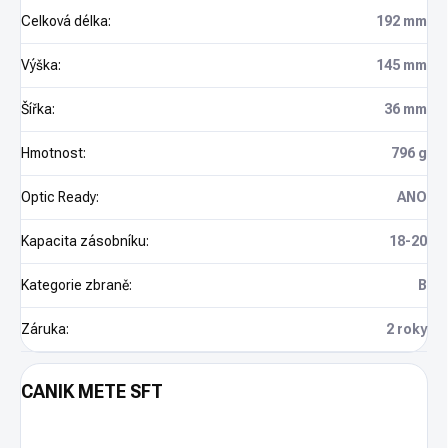
Celková délka
:
192 mm
Výška
:
145 mm
Šířka
:
36 mm
Hmotnost
:
796 g
Optic Ready
:
ANO
Kapacita zásobníku
:
18-20
Kategorie zbraně
:
B
Záruka
:
2 roky
CANIK METE SFT