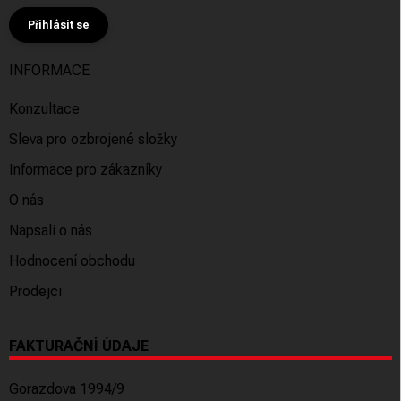
Přihlásit se
INFORMACE
Konzultace
Sleva pro ozbrojené složky
Informace pro zákazníky
O nás
Napsali o nás
Hodnocení obchodu
Prodejci
FAKTURAČNÍ ÚDAJE
Gorazdova 1994/9