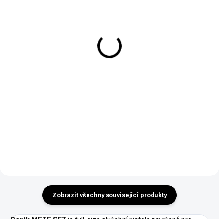
SKLADEM
SKLADEM
CANiK TTI COMBAT -
CANiK METE SubCompact
BRONZE (Taran Tactical
(SC)
Innovations)
16 100 Kč
34 900 Kč
Do košíku
Do košíku
Samonabíjecí pistole CANiK
METE SubCompact (SC)
CANiK TTI COMBAT – BRONZE
představuje ideální rovnováhu
je prémiová optic ready
mezi kompaktností a výkonem.
samonabí jecí pistole vráži 9mm
Kategorie R3 - nákupní povolení.
Luger sportovanou hlavní,
rychloupínacím kompenzátorem,
plochou laděnou spouští,
výměnnými...
Zobrazit všechny související produkty