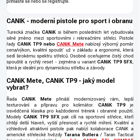
přihlaste se
nebo se
registrujte
.
CANIK - moderní pistole pro sport i obranu
Turecká značka
CANiK
si během posledních let vybudovala
silné jméno mezi sportovními i rekreačními střelci. Pistole
řady
CANiK TP9 nebo
CANiK Mete
nabízejí výborný poměr
cena/výkon, kvalitní spoušť už v základu a ergonomii, která
sedí širokému spektru střelců. Osobně oceňujeme čistý chod
spouště a rychlý reset - zejména u variant
CANiK TP9 SFX
,
která je ideální pro dynamickou střelbu a závody.
CANiK Mete, CANiK TP9 - jaký model
vybrat?
Řada
CANiK Mete
přináší modernizovaný rám, lepší
texturování a přípravu pro kolimátor.
CANiK TP9
je
osvědčená klasika pro každodenní trénink i obranné použití.
Modely
CANiK TP9 SFX
pak cílí na sportovní střelce, kteří
chtějí delší hlaveň, vyšší přesnost a rychlé míření. Kvalitní a
vzhledově atraktivní pistole pak nabízí kolaborace CANiK a
americké střelecké hvězdy
Tarana Butlera
/ Taran Tactical