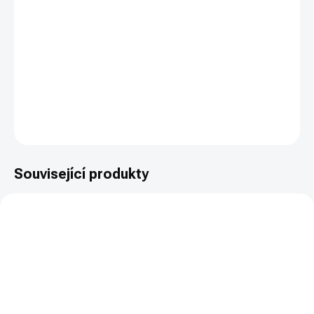
−
+
PŘIDAT DO KOŠÍKU
S Canik METE SFTje full-size služební pistole navržená pro
maximální rychlost záměru a kontrolu zpětného rázu. Kategorie
R3 - nákupní povolení.
DETAILNÍ INFORMACE
ZEPTAT SE
HLÍDAT
Související produkty
NOVINKA