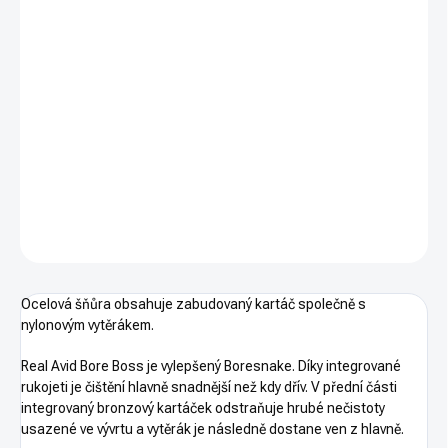
−
+
PŘIDAT DO KOŠÍKU
.223/5.56mm
Čištění Bore Boss umožňuje rychlé a účinné vyčištění
hlavně Vaší zbraně.
DETAILNÍ INFORMACE
ZEPTAT SE
HLÍDAT
Ocelová šňůra obsahuje zabudovaný kartáč společně s
nylonovým vytěrákem.
Real Avid Bore Boss je vylepšený Boresnake. Díky integrované
rukojeti je čištění hlavně snadnější než kdy dřív. V přední části
integrovaný bronzový kartáček odstraňuje hrubé nečistoty
usazené ve vývrtu a vytěrák je následně dostane ven z hlavně.