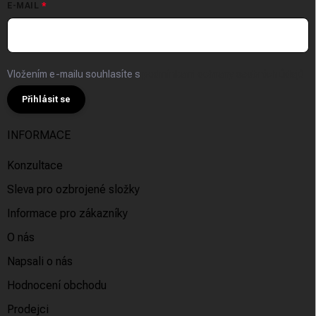
E-MAIL
Vložením e-mailu souhlasíte s
podmínkami ochrany osobních údajů
Přihlásit se
INFORMACE
Konzultace
Sleva pro ozbrojené složky
Informace pro zákazníky
O nás
Napsali o nás
Hodnocení obchodu
Prodejci