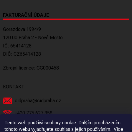
FAKTURAČNÍ ÚDAJE
Gorazdova 1994/9
120 00 Praha 2 - Nové Město
IČ: 65414128
DIČ: CZ65414128
Zbrojní licence: CG000458
KONTAKT
cidpraha
@
cidpraha.cz
+420 775 627 358
Tento web používá soubory cookie. Dalším procházením
Facebook
tohoto webu vyjadřujete souhlas s jejich používáním.. Více