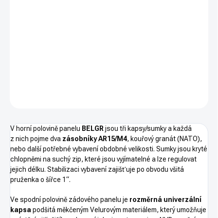
−
+
PŘIDAT DO KOŠÍKU
CG BELGR
je přídavný zádový panel na dodatečné vybavení
k nosiči plátů VIKING.
Barevné provedení BLACK (černá).
DETAILNÍ INFORMACE
ZEPTAT SE
HLÍDAT
V horní polovině panelu
BELGR
jsou tři kapsy/sumky a každá
z nich pojme dva
zásobníky AR15/M4
, kouřový granát (NATO),
nebo další potřebné vybavení obdobné velikosti. Sumky jsou kryté
chlopněmi na suchý zip, které jsou vyjímatelné a lze regulovat
jejich délku. Stabilizaci vybavení zajišťuje po obvodu všitá
pruženka o šířce 1“.
Ve spodní polovině zádového panelu je
rozměrná univerzální
kapsa
podšitá měkčeným Velurovým materiálem, který umožňuje