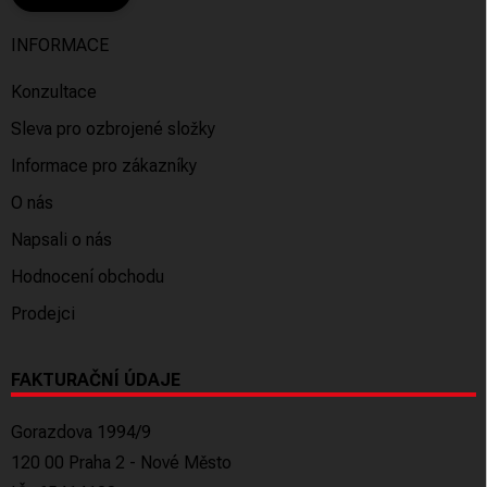
INFORMACE
Konzultace
Sleva pro ozbrojené složky
Informace pro zákazníky
O nás
Napsali o nás
Hodnocení obchodu
Prodejci
FAKTURAČNÍ ÚDAJE
Gorazdova 1994/9
120 00 Praha 2 - Nové Město