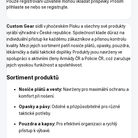
Pouze registrovaní uživatelé mohou vkládat příspěvky. Prosím
přihlaste se
nebo se
registrujte
.
Custom Gear
sídlí v jihočeském Písku a všechny své produkty
vyrábí výhradně v České republice.
Společnost klade důraz na
individuální přístup ke každému zákazníkovi a přísnou kontrolu
kvality.
Mezi jejich sortiment patří nosiče plátů, opasky, pouzdra,
lékárničky a další taktické doplňky.
Produkty jsou navrženy ve
spolupráci s aktivními členy Armády ČR a Policie ČR, což zaručuje
jejich vysokou funkčnost a spolehlivost.
Sortiment produktů
Nosiče plátů a vesty:
Navrženy pro maximální ochranu a
komfort při nošení.
Opasky a pásy:
Odolné a přizpůsobitelné pro různé
taktické potřeby.
Pouzdra a kapsy:
Pro efektivní organizaci a rychlý
přístup k výbavě.