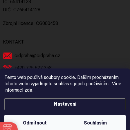
IČ: 65414128
DIČ: CZ65414128
Zbrojní licence: CG000458
KONTAKT
cidpraha
@
cidpraha.cz
+420 775 627 358
Tento web používá soubory cookie. Dalším procházením
Facebook
tohoto webu vyjadřujete souhlas s jejich používáním.. Více
informací
zde
.
cidpraha_zbrane
Nastavení
Copyright 2026
C.I.D Praha s.r.o.
. Všechna práva vyhrazena.
Odmítnout
Souhlasím
Vytvořil Shoptet