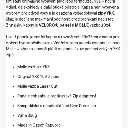
umístění citlivějšího vybavení jako jsou termovize, NVD – noční
vidění, dalekohledy a další otické přístroje. Kapsa není vybavena
otvorem pro odvod vody a je osazena voděodolnými
zipy YKK
,
čímž je docíleno maximální odolnosti proti pronikání nečistot.
Z vnějšku kapsy je
VELCRO® panel s MOLLE
vazbou 3x4.
Uvnitř panelu je vnitřní kapsa o rozměrech 30x25cm vhodná pro
vložení hydratačního vaku. Vnitřní strana panelu disponuje Laser
Molle vazbou a k nosiči plátů se panel fixuje pomocí velkých YKK
zipů.
Molle vazba + YKK
Original YKK 10V Zipper
Molle vazba Laser Cut
Panel neobsahuje protikusové Zip adaptéry!
Kompatibilní s nosiči plátů od Crye Precision
Váha 350g
Made in Czech Republic