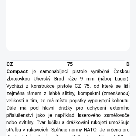
Pistole CZ 75 D - kompaktní varianta legendární platformy CZ 75.
Ráže 9mm Luger. Provedení s railem. Kategorie R3 - nákupní
povolení.
DETAILNÍ INFORMACE
ZEPTAT SE
HLÍDAT
CZ 75 D
Compact
je
samonabíjecí
pistole
vyráběná
Českou
zbrojovkou Uherský Brod
ráže 9 mm (náboj
Luger
).
Vychází z konstrukce pistole
CZ 75
, od které se liší
zejména rámem z lehké
slitiny
, kompaktní (zmenšenou)
velikostí a tím, že má místo pojistky vypouštění kohoutu.
Dále má pod hlavní drážky pro uchycení externího
příslušenství jako je například
laserového
zaměřovače
nebo svítilny. Tvar lučíku a drážkování rukojeti umožňuje
střelbu v rukavicích. Splňuje normy
NATO
. Je určena pro