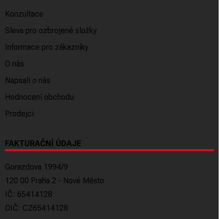
Konzultace
Sleva pro ozbrojené složky
Informace pro zákazníky
O nás
Napsali o nás
Hodnocení obchodu
Prodejci
FAKTURAČNÍ ÚDAJE
Gorazdova 1994/9
120 00 Praha 2 - Nové Město
IČ: 65414128
DIČ: CZ65414128