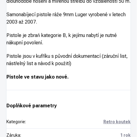
dlouhodobé nošení a mířenou střelbu do vzdálenosti 50 m.
Samonabíjecí pistole ráže 9mm Luger vyrobené v letech
2003 až 2007.
Pistole je zbrań kategorie B, k jejímu nabytí je nutné
nákupní povolení.
Pistole jsou v kufříku s původní dokumentací (záruční list,
nástřelný list a návod k použití)
Pistole ve stavu jako nové.
Doplňkové parametry
Kategorie
:
Retro koutek
Záruka
:
1 rok