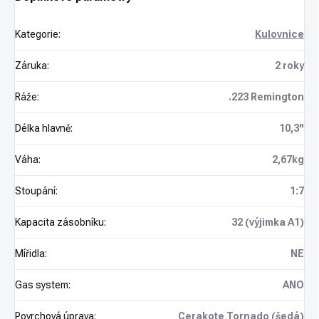
Kategorie
:
Kulovnice
Záruka
:
2 roky
Ráže
:
.223 Remington
Délka hlavně
:
10,3"
Váha
:
2,67kg
Stoupání
:
1:7
Kapacita zásobníku
:
32 (výjimka A1)
Mířidla
:
NE
Gas system
:
ANO
Povrchová úprava
:
Cerakote Tornado (šedá)