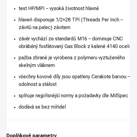
test HP/MPI – vysoká životnost hlavně
hlaveň disponuje 1/2×28 TPI (Threads Per Inch –
závitů na palec) závitem
závěr vychází ze standardů M16 – dominuje CNC
obráběný fosfátovaný Gas Block z kalené 4140 oceli
pažba zbraně je vyrobena z polymeru vyztuženého
skelným vláknem
všechny kovové díly jsou opatřeny Cerakote barvou –
odolnost a stálost
splňuje nejpřísnější normy a požadavky dle MilSpec
dodává se bez mířidel
Doplňkové parametry