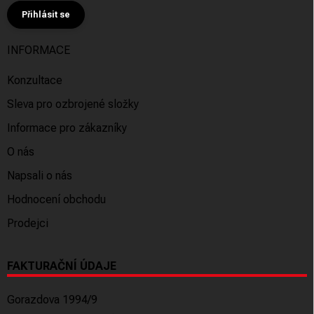
Přihlásit se
INFORMACE
Konzultace
Sleva pro ozbrojené složky
Informace pro zákazníky
O nás
Napsali o nás
Hodnocení obchodu
Prodejci
FAKTURAČNÍ ÚDAJE
Gorazdova 1994/9