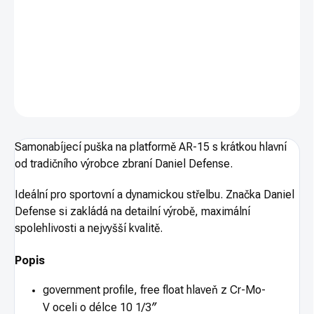
Pouze osobní odběr. Pouze na ZP.
Ráže .223Rem
DETAILNÍ INFORMACE
ZEPTAT SE
HLÍDAT
Samonabíjecí puška na platformě AR-15 s krátkou hlavní
od tradičního výrobce zbraní Daniel Defense.
Ideální pro sportovní a dynamickou střelbu. Značka Daniel
Defense si zakládá na detailní výrobě, maximální
spolehlivosti a nejvyšší kvalitě.
Popis
government profile, free float hlaveň z Cr-Mo-
V oceli o délce 10 1/3″