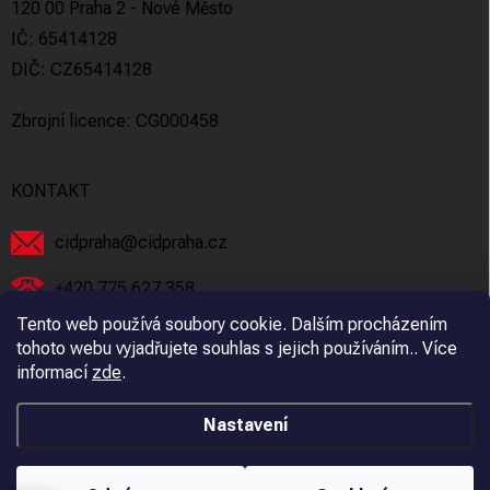
120 00 Praha 2 - Nové Město
IČ: 65414128
DIČ: CZ65414128
Zbrojní licence: CG000458
KONTAKT
cidpraha
@
cidpraha.cz
+420 775 627 358
Tento web používá soubory cookie. Dalším procházením
Facebook
tohoto webu vyjadřujete souhlas s jejich používáním.. Více
informací
zde
.
cidpraha_zbrane
Nastavení
Copyright 2026
C.I.D Praha s.r.o.
. Všechna práva vyhrazena.