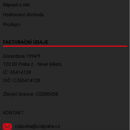
Napsali o nás
Hodnocení obchodu
Prodejci
FAKTURAČNÍ ÚDAJE
Gorazdova 1994/9
120 00 Praha 2 - Nové Město
IČ: 65414128
DIČ: CZ65414128
Zbrojní licence: CG000458
KONTAKT
cidpraha
@
cidpraha.cz