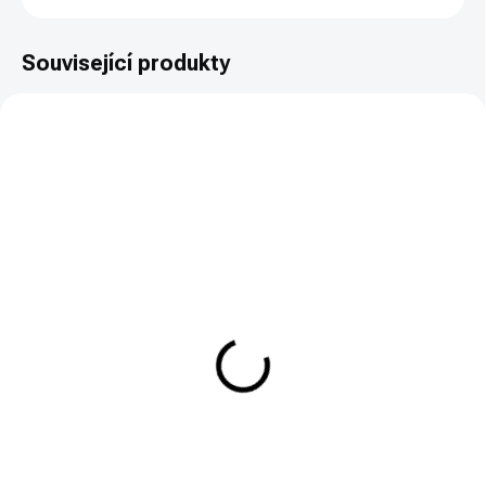
Související produkty
TIP
SKLADEM
NA DOTAZ
Vzduchovka Gamo Combo
Vzduchovka Gamo Big Cat
DeltaMax Force SET
1000 4.5mm
4.5mm
3 195 Kč
3 990 Kč
Detail
Do košíku
Ráže: ráže 4,5 mm (.177). Prodej
volně od 18-ti let!
Ráže: ráže 4,5 mm (.177). Prodej