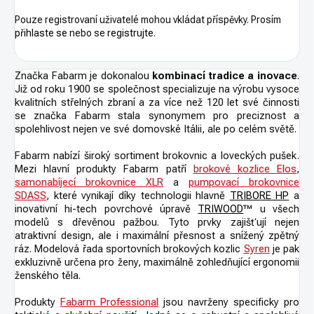
Pouze registrovaní uživatelé mohou vkládat příspěvky. Prosím
přihlaste se
nebo se
registrujte
.
Značka Fabarm je dokonalou
kombinací tradice a inovace
.
Již od roku 1900 se společnost specializuje na výrobu vysoce
kvalitních střelných zbraní a za více než 120 let své činnosti
se značka Fabarm stala synonymem pro preciznost a
spolehlivost nejen ve své domovské Itálii, ale po celém světě.
Fabarm nabízí široký sortiment brokovnic a loveckých pušek.
Mezi hlavní produkty Fabarm patří
brokové kozlice Elos
,
samonabíjecí brokovnice XLR
a
pumpovací brokovnice
SDASS
, které vynikají díky technologii hlavně
TRIBORE HP
a
inovativní hi-tech povrchové úpravě
TRIWOOD
™ u všech
modelů s dřevěnou pažbou. Tyto prvky zajišťují nejen
atraktivní design, ale i maximální přesnost a snížený zpětný
ráz. Modelová řada sportovních brokových kozlic
Syren
je pak
exkluzivně určena pro ženy, maximálně zohledňující ergonomii
ženského těla.
Produkty
Fabarm Professional
jsou navrženy specificky pro