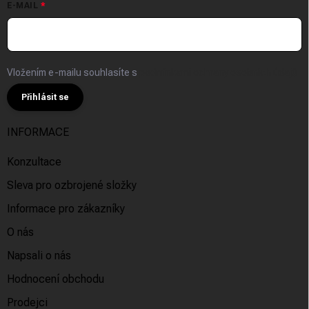
E-MAIL
Vložením e-mailu souhlasíte s
podmínkami ochrany osobních údajů
Přihlásit se
INFORMACE
Konzultace
Sleva pro ozbrojené složky
Informace pro zákazníky
O nás
Napsali o nás
Hodnocení obchodu
Prodejci