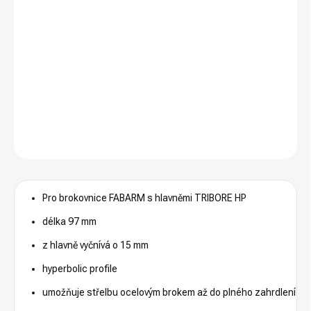
−
+
PŘIDAT DO KOŠÍKU
Pro brokovnice FABARM s hlavněmi TRIBORE HP
DETAILNÍ INFORMACE
ZEPTAT SE
HLÍDAT
Pro brokovnice FABARM s hlavněmi TRIBORE HP
délka 97 mm
z hlavně vyčnívá o 15 mm
hyperbolic profile
umožňuje střelbu ocelovým brokem až do plného zahrdlení