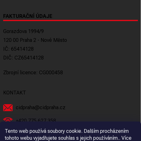
FAKTURAČNÍ ÚDAJE
Gorazdova 1994/9
120 00 Praha 2 - Nové Město
IČ: 65414128
DIČ: CZ65414128
Zbrojní licence: CG000458
KONTAKT
cidpraha
@
cidpraha.cz
+420 775 627 358
Tento web používá soubory cookie. Dalším procházením
Facebook
tohoto webu vyjadřujete souhlas s jejich používáním.. Více