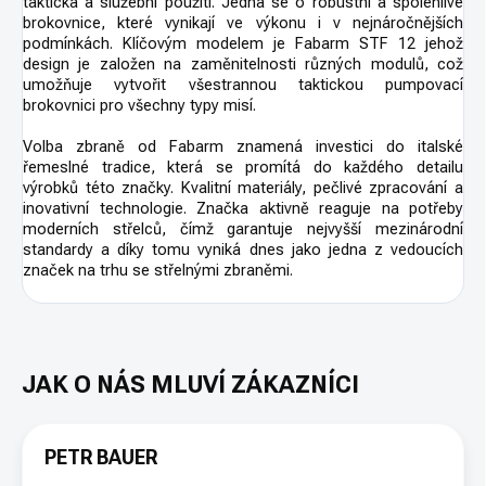
taktická a služební použití. Jedná se o robustní a spolehlivé
brokovnice, které vynikají ve výkonu i v nejnáročnějších
podmínkách. Klíčovým modelem je Fabarm STF 12 jehož
design je založen na zaměnitelnosti různých modulů, což
umožňuje vytvořit všestrannou taktickou pumpovací
brokovnici pro všechny typy misí.
Volba zbraně od Fabarm znamená investici do italské
řemeslné tradice, která se promítá do každého detailu
výrobků této značky. Kvalitní materiály, pečlivé zpracování a
inovativní technologie. Značka aktivně reaguje na potřeby
moderních střelců, čímž garantuje nejvyšší mezinárodní
standardy a díky tomu vyniká dnes jako jedna z vedoucích
značek na trhu se střelnými zbraněmi.
PETR BAUER