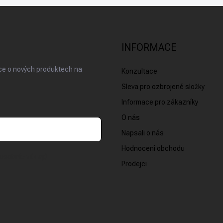
INFORMACE
ace o nových produktech na
Konzultace
Sleva pro ozbrojené složky
Informace pro zákazníky
O nás
Napsali o nás
Hodnocení obchodu
osobních údajů
Prodejci