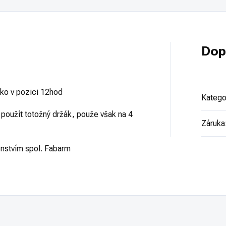
Dop
tko v pozici 12hod
Katego
použít totožný držák, použe však na 4
Záruka
šenstvím spol. Fabarm