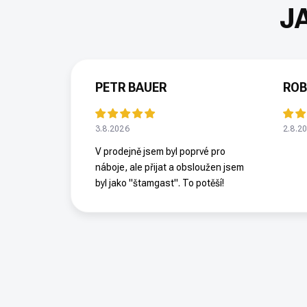
PETR BAUER
ROB
3.8.2026
2.8.2
V prodejně jsem byl poprvé pro
náboje, ale přijat a obsloužen jsem
byl jako "štamgast". To potěší!