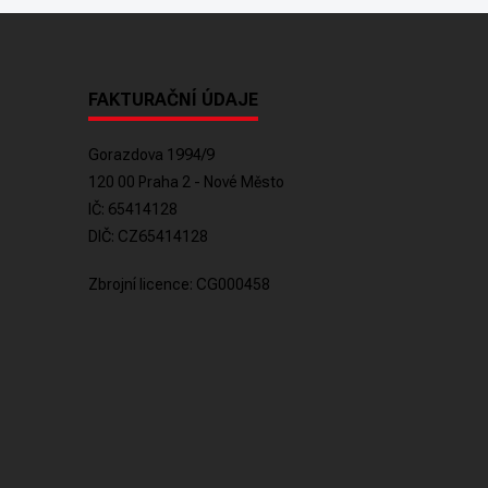
FAKTURAČNÍ ÚDAJE
Gorazdova 1994/9
120 00 Praha 2 - Nové Město
IČ: 65414128
DIČ: CZ65414128
Zbrojní licence: CG000458