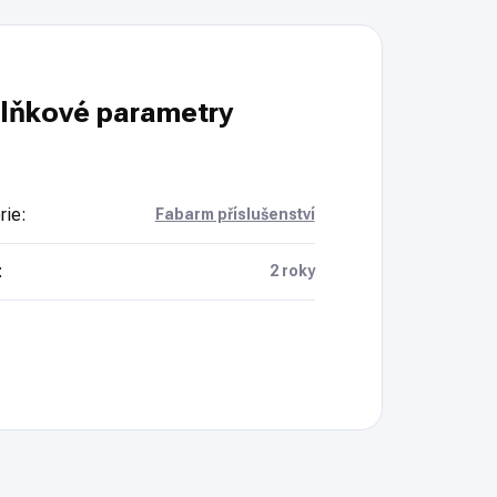
lňkové parametry
rie
:
Fabarm příslušenství
:
2 roky