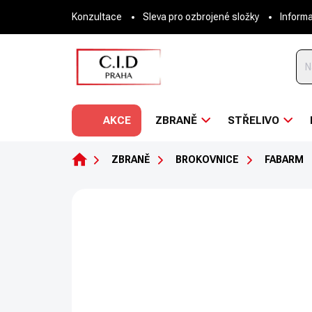
Přejít
Konzultace
Sleva pro ozbrojené složky
Inform
na
obsah
AKCE
ZBRANĚ
STŘELIVO
DOMŮ
ZBRANĚ
BROKOVNICE
FABARM
Neohodnoceno
Podrobnosti hodnoce