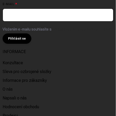
E-MAIL
Vložením e-mailu souhlasíte s
podmínkami ochrany osobních údajů
Přihlásit se
INFORMACE
Konzultace
Sleva pro ozbrojené složky
Informace pro zákazníky
O nás
Napsali o nás
Hodnocení obchodu
Prodejci