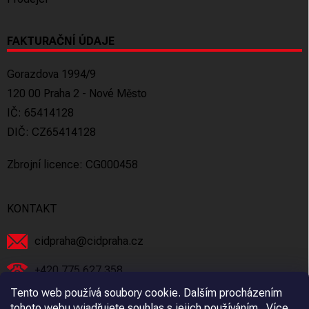
FAKTURAČNÍ ÚDAJE
Gorazdova 1994/9
120 00 Praha 2 - Nové Město
IČ: 65414128
DIČ: CZ65414128
Zbrojní licence: CG000458
KONTAKT
cidpraha
@
cidpraha.cz
+420 775 627 358
Tento web používá soubory cookie. Dalším procházením
Facebook
tohoto webu vyjadřujete souhlas s jejich používáním.. Více