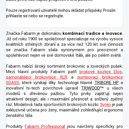
Pouze registrovaní uživatelé mohou vkládat příspěvky. Prosím
přihlaste se
nebo se
registrujte
.
Značka Fabarm je dokonalou
kombinací tradice a inovace
.
Již od roku 1900 se společnost specializuje na výrobu vysoce
kvalitních střelných zbraní a za více než 120 let své činnosti
se značka Fabarm stala synonymem pro preciznost a
spolehlivost nejen ve své domovské Itálii, ale po celém světě.
Fabarm nabízí široký sortiment brokovnic a loveckých pušek.
Mezi hlavní produkty Fabarm patří
brokové kozlice Elos
,
samonabíjecí brokovnice XLR
a
pumpovací brokovnice
SDASS
, které vynikají díky technologii hlavně
TRIBORE HP
a
inovativní hi-tech povrchové úpravě
TRIWOOD
™ u všech
modelů s dřevěnou pažbou. Tyto prvky zajišťují nejen
atraktivní design, ale i maximální přesnost a snížený zpětný
ráz. Modelová řada sportovních brokových kozlic
Syren
je pak
exkluzivně určena pro ženy, maximálně zohledňující ergonomii
ženského těla.
Produkty
Fabarm Professional
jsou navrženy specificky pro