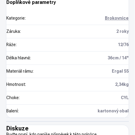
Doplňkové parametry
Kategorie
:
Brokovnice
Záruka
:
2 roky
Ráže
:
12/76
Délka hlavně
:
36cm / 14"
Materiál rámu
:
Ergal 55
Hmotnost
:
2,34kg
Choke
:
CYL
Balení
:
kartonový obal
Diskuze
Buďte první, kdo napíše příspěvek k této položce.