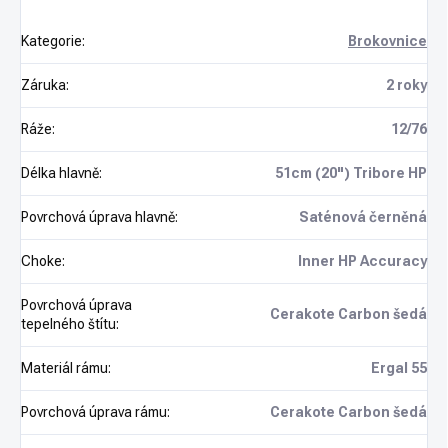
Kategorie
:
Brokovnice
Záruka
:
2 roky
Ráže
:
12/76
Délka hlavně
:
51cm (20") Tribore HP
Povrchová úprava hlavně
:
Saténová černěná
Choke
:
Inner HP Accuracy
Povrchová úprava
Cerakote Carbon šedá
tepelného štítu
:
Materiál rámu
:
Ergal 55
Povrchová úprava rámu
:
Cerakote Carbon šedá