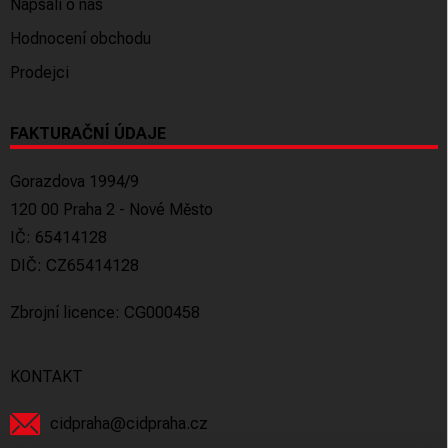
Napsali o nás
Hodnocení obchodu
Prodejci
FAKTURAČNÍ ÚDAJE
Gorazdova 1994/9
120 00 Praha 2 - Nové Město
IČ: 65414128
DIČ: CZ65414128
Zbrojní licence: CG000458
KONTAKT
cidpraha
@
cidpraha.cz