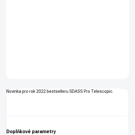
cena:
−
+
PŘIDAT DO KOŠÍKU
Ráže:
12/76.
Pouze osobní odběr. Pouze na ZP.
DETAILNÍ INFORMACE
ZEPTAT SE
HLÍDAT
Novinka pro rok 2022 bestselleru SDASS Pro Telescopic.
Doplňkové parametry