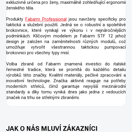
exkluzivně určena pro ženy, maximálně zohledňující ergonomii
ženského těla.
Produkty
Fabarm Professional
jsou navrženy specificky pro
taktická a služební použití. Jedná se o robustní a spolehlivé
brokovnice, které vynikají ve výkonu i v nejnáročnějších
podmínkách. Klíčovým modelem je Fabarm STF 12 jehož
design je založen na zaměnitelnosti různých modulů, což
umožňuje vytvořit všestrannou taktickou pumpovací
brokovnici pro všechny typy misí.
Volba zbraně od Fabarm znamená investici do italské
řemeslné tradice, která se promítá do každého detailu
výrobků této značky. Kvalitní materiály, pečlivé zpracování a
inovativní technologie. Značka aktivně reaguje na potřeby
moderních střelců, čímž garantuje nejvyšší mezinárodní
standardy a díky tomu vyniká dnes jako jedna z vedoucích
značek na trhu se střelnými zbraněmi.