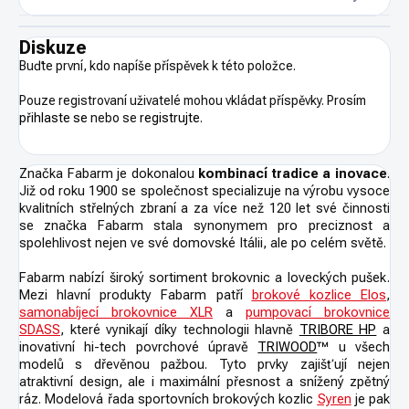
Diskuze
Buďte první, kdo napíše příspěvek k této položce.
Pouze registrovaní uživatelé mohou vkládat příspěvky. Prosím
přihlaste se
nebo se
registrujte
.
Značka Fabarm je dokonalou
kombinací tradice a inovace
.
Již od roku 1900 se společnost specializuje na výrobu vysoce
kvalitních střelných zbraní a za více než 120 let své činnosti
se značka Fabarm stala synonymem pro preciznost a
spolehlivost nejen ve své domovské Itálii, ale po celém světě.
Fabarm nabízí široký sortiment brokovnic a loveckých pušek.
Mezi hlavní produkty Fabarm patří
brokové kozlice Elos
,
samonabíjecí brokovnice XLR
a
pumpovací brokovnice
SDASS
, které vynikají díky technologii hlavně
TRIBORE HP
a
inovativní hi-tech povrchové úpravě
TRIWOOD
™ u všech
modelů s dřevěnou pažbou. Tyto prvky zajišťují nejen
atraktivní design, ale i maximální přesnost a snížený zpětný
ráz. Modelová řada sportovních brokových kozlic
Syren
je pak