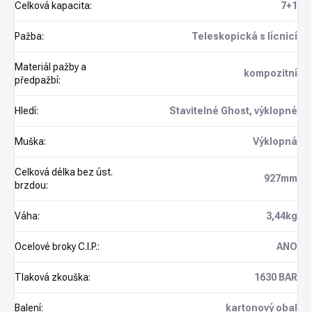
Celková kapacita
:
7+1
Pažba
:
Teleskopická s lícnicí
Materiál pažby a
kompozitní
předpažbí
:
Hledí
:
Stavitelné Ghost, výklopné
Muška
:
Výklopná
Celková délka bez úst.
927mm
brzdou
:
Váha
:
3,44kg
Ocelové broky C.I.P.
:
ANO
Tlaková zkouška
:
1630 BAR
Balení
:
kartonový obal