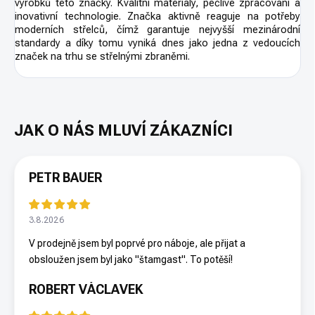
výrobků této značky. Kvalitní materiály, pečlivé zpracování a
inovativní technologie. Značka aktivně reaguje na potřeby
moderních střelců, čímž garantuje nejvyšší mezinárodní
standardy a díky tomu vyniká dnes jako jedna z vedoucích
značek na trhu se střelnými zbraněmi.
PETR BAUER
3.8.2026
V prodejně jsem byl poprvé pro náboje, ale přijat a
obsloužen jsem byl jako "štamgast". To potěší!
ROBERT VÁCLAVEK