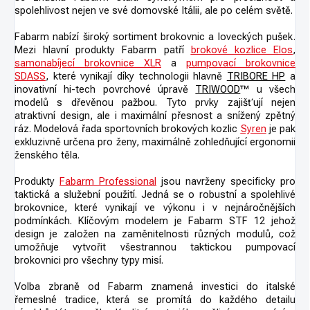
spolehlivost nejen ve své domovské Itálii, ale po celém světě.
Fabarm nabízí široký sortiment brokovnic a loveckých pušek.
Mezi hlavní produkty Fabarm patří
brokové kozlice Elos
,
samonabíjecí brokovnice XLR
a
pumpovací brokovnice
SDASS
, které vynikají díky technologii hlavně
TRIBORE HP
a
inovativní hi-tech povrchové úpravě
TRIWOOD
™ u všech
modelů s dřevěnou pažbou. Tyto prvky zajišťují nejen
atraktivní design, ale i maximální přesnost a snížený zpětný
ráz. Modelová řada sportovních brokových kozlic
Syren
je pak
exkluzivně určena pro ženy, maximálně zohledňující ergonomii
ženského těla.
Produkty
Fabarm Professional
jsou navrženy specificky pro
taktická a služební použití. Jedná se o robustní a spolehlivé
brokovnice, které vynikají ve výkonu i v nejnáročnějších
podmínkách. Klíčovým modelem je Fabarm STF 12 jehož
design je založen na zaměnitelnosti různých modulů, což
umožňuje vytvořit všestrannou taktickou pumpovací
brokovnici pro všechny typy misí.
Volba zbraně od Fabarm znamená investici do italské
řemeslné tradice, která se promítá do každého detailu