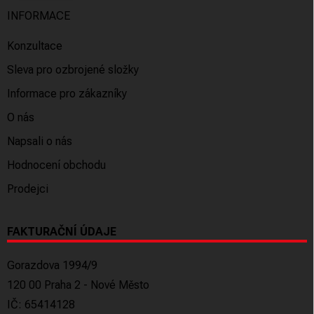
INFORMACE
Konzultace
Sleva pro ozbrojené složky
Informace pro zákazníky
O nás
Napsali o nás
Hodnocení obchodu
Prodejci
FAKTURAČNÍ ÚDAJE
Gorazdova 1994/9
120 00 Praha 2 - Nové Město
IČ: 65414128