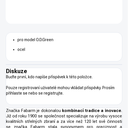
DETAILNÍ INFORMACE
ZEPTAT SE
HLÍDAT
pro model O.D.Green
ocel
Diskuze
Buďte první, kdo napíše příspěvek k této položce.
Pouze registrovaní uživatelé mohou vkládat příspěvky. Prosím
přihlaste se
nebo se
registrujte
.
Značka Fabarm je dokonalou
kombinací tradice a inovace
.
Již od roku 1900 se společnost specializuje na výrobu vysoce
kvalitních střelných zbraní a za více než 120 let své činnosti
se značka Fabarm stala synonymem pro preciznost a