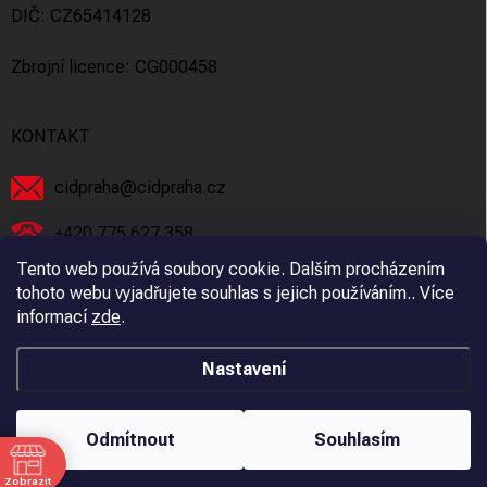
DIČ: CZ65414128
Zbrojní licence: CG000458
KONTAKT
cidpraha
@
cidpraha.cz
+420 775 627 358
Tento web používá soubory cookie. Dalším procházením
Facebook
tohoto webu vyjadřujete souhlas s jejich používáním.. Více
informací
zde
.
cidpraha_zbrane
Nastavení
Copyright 2026
C.I.D Praha s.r.o.
. Všechna práva vyhrazena.
Odmítnout
Souhlasím
Vytvořil Shoptet
Zobrazit