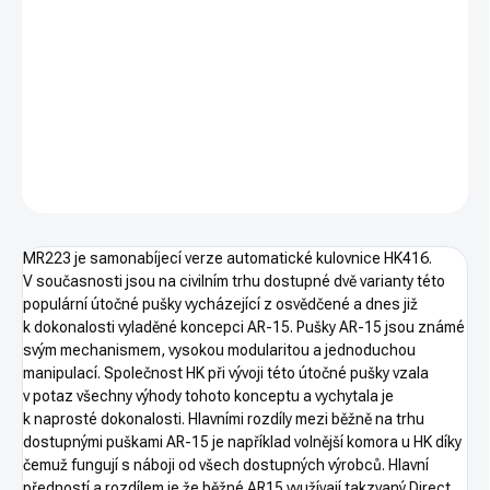
cena:
Pouze osobní odběr. Pouze na ZP. Ráže .223Rem
DETAILNÍ INFORMACE
ZEPTAT SE
HLÍDAT
MR223 je samonabíjecí verze automatické kulovnice HK416.
V současnosti jsou na civilním trhu dostupné dvě varianty této
populární útočné pušky vycházející z osvědčené a dnes již
k dokonalosti vyladěné koncepci AR-15. Pušky AR-15 jsou známé
svým mechanismem, vysokou modularitou a jednoduchou
manipulací. Společnost HK při vývoji této útočné pušky vzala
v potaz všechny výhody tohoto konceptu a vychytala je
k naprosté dokonalosti. Hlavními rozdíly mezi běžně na trhu
dostupnými puškami AR-15 je například volnější komora u HK díky
čemuž fungují s náboji od všech dostupných výrobců. Hlavní
předností a rozdílem je že běžné AR15 využívají takzvaný Direct