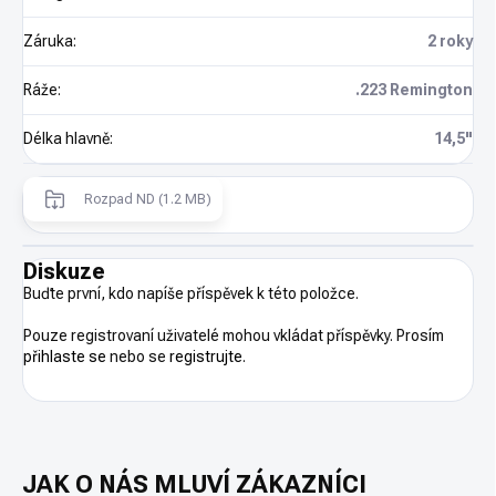
Záruka
:
2 roky
Ráže
:
.223 Remington
Délka hlavně
:
14,5"
Rozpad ND (1.2 MB)
Diskuze
Buďte první, kdo napíše příspěvek k této položce.
Pouze registrovaní uživatelé mohou vkládat příspěvky. Prosím
přihlaste se
nebo se
registrujte
.