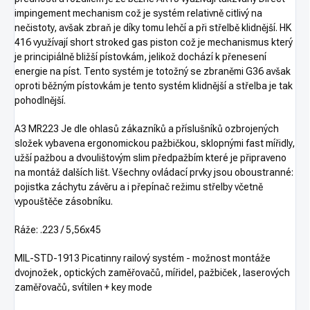
impingement mechanism což je systém relativně citlivý na
nečistoty, avšak zbraň je díky tomu lehčí a při střelbě klidnější. HK
416 využívají short stroked gas piston což je mechanismus který
je principiálně bližší pístovkám, jelikož dochází k přenesení
energie na píst. Tento systém je totožný se zbraněmi G36 avšak
oproti běžným pístovkám je tento systém klidnější a střelba je tak
pohodlnější.
A3 MR223 Je dle ohlasů zákazníků a příslušníků ozbrojených
složek vybavena ergonomickou pažbičkou, sklopnými fast mířidly,
užší pažbou a dvoulištovým slim předpažbím které je připraveno
na montáž dalších lišt. Všechny ovládací prvky jsou oboustranné:
pojistka záchytu závěru a i přepínač režimu střelby včetně
vypouštěče zásobníku.
Ráže: .223 / 5,56x45
MIL-STD-1913 Picatinny railový systém - možnost montáže
dvojnožek, optických zaměřovačů, mířidel, pažbiček, laserových
zaměřovačů, svítilen + key mode