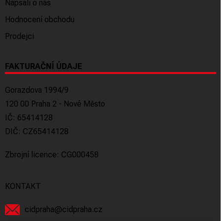
Napsali o nás
Hodnocení obchodu
Prodejci
FAKTURAČNÍ ÚDAJE
Gorazdova 1994/9
120 00 Praha 2 - Nové Město
IČ: 65414128
DIČ: CZ65414128
Zbrojní licence: CG000458
KONTAKT
cidpraha
@
cidpraha.cz