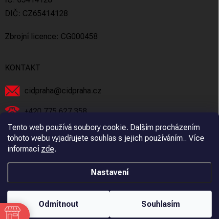
DIČ: CZ65414128
Zbrojní licence: CG000458
KONTAKT
cidpraha
@
cidpraha.cz
+420 775 627 358
Tento web používá soubory cookie. Dalším procházením
Facebook
tohoto webu vyjadřujete souhlas s jejich používáním.. Více
informací
zde
.
cidpraha_zbrane
Nastavení
Copyright 2026
C.I.D Praha s.r.o.
. Všechna práva vyhrazena.
Odmítnout
Souhlasím
Vytvořil Shoptet