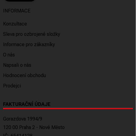
INFORMACE
Konzultace
Sleva pro ozbrojené složky
Informace pro zákazníky
O nás
Napsali o nás
Hodnocení obchodu
Prodejci
FAKTURAČNÍ ÚDAJE
Gorazdova 1994/9
120 00 Praha 2 - Nové Město
IČ: 65414128