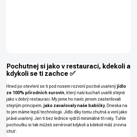
−
+
PŘIDAT DO KOŠÍKU
400g
DETAILNÍ INFORMACE
ZEPTAT SE
HLÍDAT
Pochutnej si jako v restauraci, kdekoli a
kdykoli se ti zachce
✅
Hned po otevření se ti pod nosem rozvoní poctivě uvařený
jídlo
ze 100% přírodních surovin
, který naši kuchaři uvařili stejně
jako v dobrý restauraci. My jsme ho navíc jenom zasterilovali
stejným principem,
jako zavařovaly naše babičky
. Dneska na
to jen máme lepší technologii. Jídlo díky tomu chutná a voní jako
právě uvařený. Jen ti bez lednice vydrží minimálně tři roky. Tuhle
pochoutku si tak můžeš servírovat kdykoli a kdekoli máš zrovna
chuť.