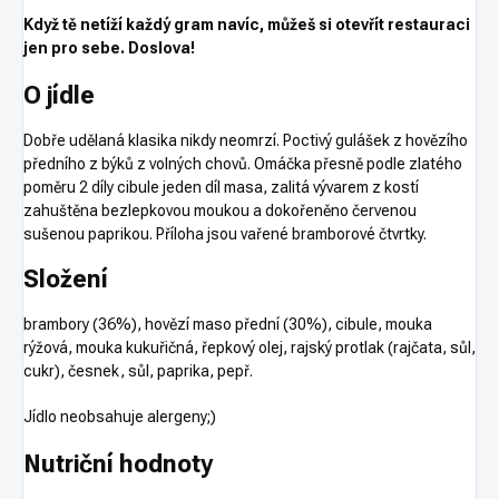
Když tě netíží každý gram navíc, můžeš si otevřít restauraci
jen pro sebe. Doslova!
O jídle
Dobře udělaná klasika nikdy neomrzí. Poctivý gulášek z hovězího
předního z býků z volných chovů. Omáčka přesně podle zlatého
poměru 2 díly cibule jeden díl masa, zalitá vývarem z kostí
zahuštěna bezlepkovou moukou a dokořeněno červenou
sušenou paprikou. Příloha jsou vařené bramborové čtvrtky.
Složení
brambory (36%), hovězí maso přední (30%), cibule, mouka
rýžová, mouka kukuřičná, řepkový olej, rajský protlak (rajčata, sůl,
cukr), česnek, sůl, paprika, pepř.
Jídlo neobsahuje alergeny;)
Nutriční hodnoty