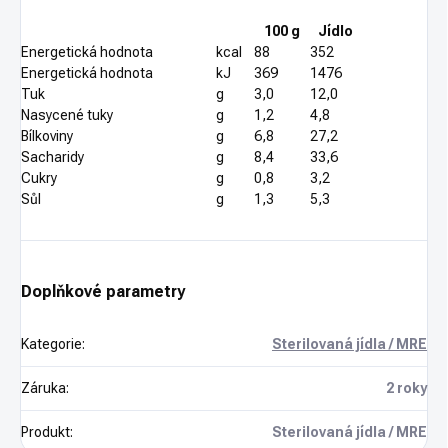
100 g
Jídlo
Energetická hodnota
kcal
88
352
Energetická hodnota
kJ
369
1476
Tuk
g
3,0
12,0
Nasycené tuky
g
1,2
4,8
Bílkoviny
g
6,8
27,2
Sacharidy
g
8,4
33,6
Cukry
g
0,8
3,2
Sůl
g
1,3
5,3
Doplňkové parametry
Kategorie
:
Sterilovaná jídla / MRE
Záruka
:
2 roky
Produkt
:
Sterilovaná jídla / MRE