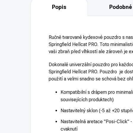
Popis
Podobné 
Ručně tvarované kydexové pouzdro s na
Springfield Hellcat PRO. Toto minimalist
vaši zbraň před vlhkostí ale zároveň je 
Dokonalé univerzální pouzdro pro každo
Springfield Hellcat PRO. Pouzdro je do
použití a velmi snadno se schová bez ohle
Kompatibilní s drápem pro minimali
souvisejících produktech)
Nastavitelný sklon (-5 až +20 stupň
Nastavitelná aretace "Posi-Click" -
cvaknutí