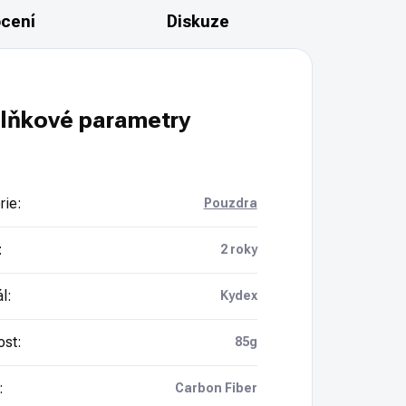
cení
Diskuze
lňkové parametry
rie
:
Pouzdra
:
2 roky
ál
:
Kydex
ost
:
85g
:
Carbon Fiber