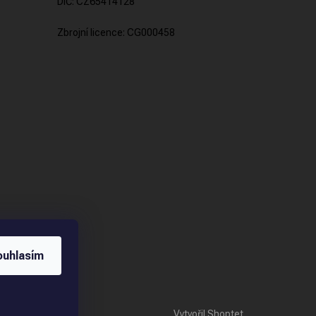
DIČ: CZ65414128
Zbrojní licence: CG000458
ouhlasím
Vytvořil Shoptet