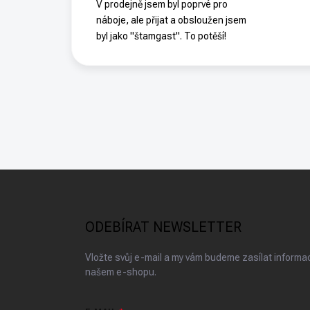
V prodejně jsem byl poprvé pro
náboje, ale přijat a obsloužen jsem
byl jako "štamgast". To potěší!
Z
á
p
a
ODEBÍRAT NEWSLETTER
t
í
Vložte svůj e-mail a my vám budeme zasílat inform
našem e-shopu.