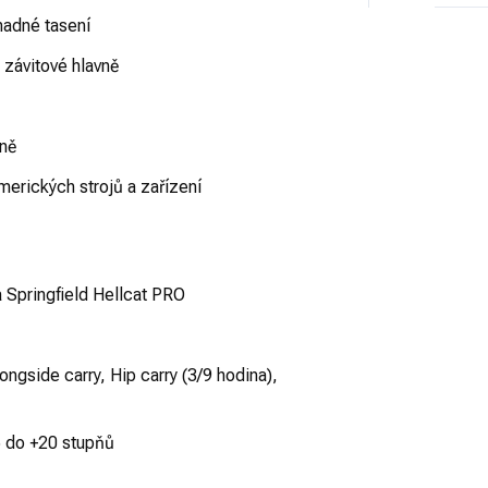
nadné tasení
 závitové hlavně
aně
erických strojů a zařízení
 Springfield Hellcat PRO
ongside carry, Hip carry (3/9 hodina),
-5 do +20 stupňů