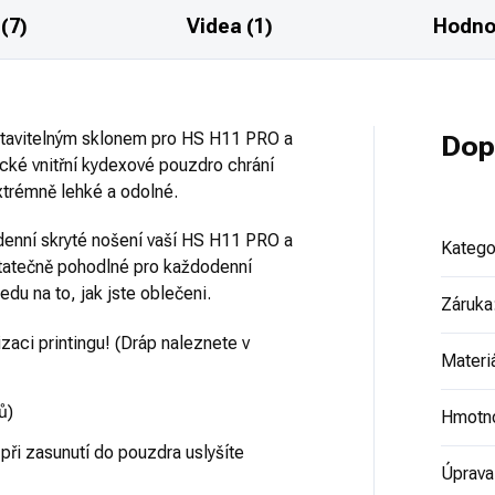
(7)
Videa (1)
Hodno
stavitelným sklonem pro HS H11 PRO a
Dop
ické vnitřní kydexové pouzdro chrání
extrémně lehké a odolné.
denní skryté nošení vaší HS H11 PRO a
Katego
statečně pohodlné pro každodenní
du na to, jak jste oblečeni.
Záruka
zaci printingu! (Dráp naleznete v
Materi
ů)
Hmotn
 při zasunutí do pouzdra uslyšíte
Úprava