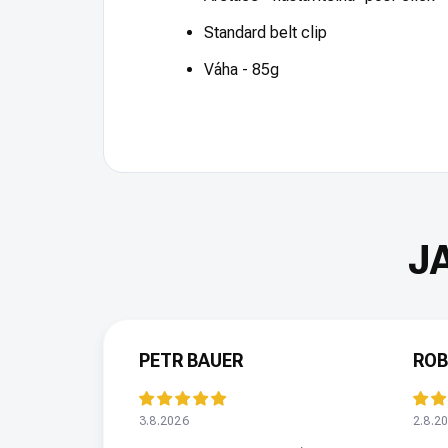
Standard belt clip
Váha - 85g
PETR BAUER
ROB
3.8.2026
2.8.2