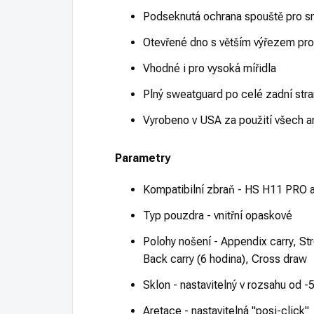
Podseknutá ochrana spouště pro s
Otevřené dno s větším výřezem pro
Vhodné i pro vysoká mířidla
Plný sweatguard po celé zadní str
Vyrobeno v USA za použití všech am
Parametry
Kompatibilní zbraň - HS H11 PRO a
Typ pouzdra - vnitřní opaskové
Polohy nošení - Appendix carry, Str
Back carry (6 hodina), Cross draw
Sklon - nastavitelný v rozsahu od 
Aretace - nastavitelná "posi-click"