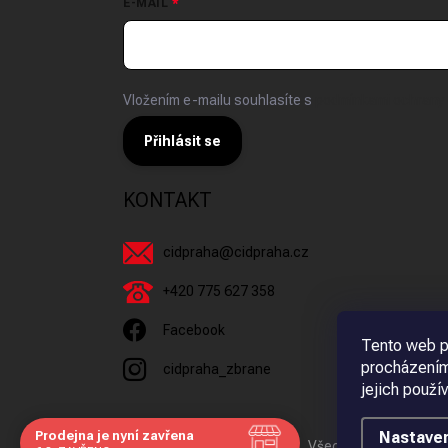
E-MAIL
Vložením e-mailu souhlasíte s
podmínkami ochrany 
Přihlásit se
KONTAKT
cidpraha
@
cidpraha.cz
+420 775 627 358
Facebook
Tento web p
procházením
cidpraha_zbrane
jejich použí
Prodejna je nyní zavřena
Nastaven
Copyright 2026
C.I.D Praha s.r.o.
. Všechna práva vyhraz