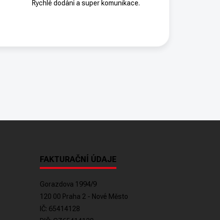
Rychlé dodání a super komunikace.
FAKTURAČNÍ ÚDAJE
Gorazdova 1994/9
120 00 Praha 2 - Nové Město
IČ: 65414128