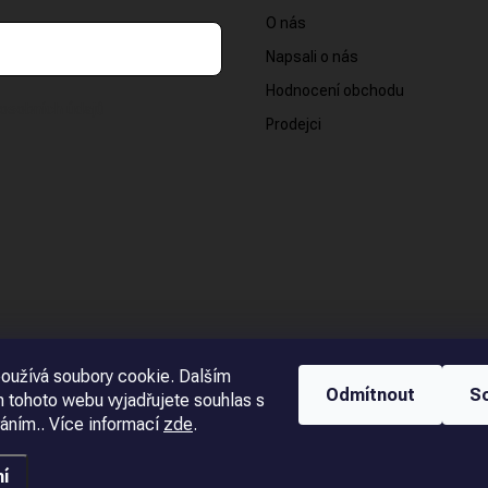
O nás
Napsali o nás
Hodnocení obchodu
osobních údajů
Prodejci
oužívá soubory cookie. Dalším
Odmítnout
S
 tohoto webu vyjadřujete souhlas s
váním.. Více informací
zde
.
í
ena.