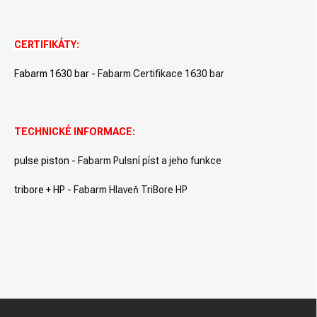
CERTIFIKÁTY:
Fabarm 1630 bar
- Fabarm Certifikace 1630 bar
TECHNICKÉ INFORMACE:
pulse piston
- Fabarm Pulsní píst a jeho funkce
tribore + HP
- Fabarm Hlaveň TriBore HP
Z