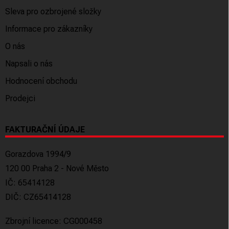
Sleva pro ozbrojené složky
Informace pro zákazníky
O nás
Napsali o nás
Hodnocení obchodu
Prodejci
FAKTURAČNÍ ÚDAJE
Gorazdova 1994/9
120 00 Praha 2 - Nové Město
IČ: 65414128
DIČ: CZ65414128
Zbrojní licence: CG000458