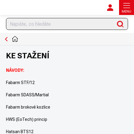
Přejít
na
obsah
Hledat
DOMŮ
KE STAŽENÍ
NÁVODY:
Fabarm STF/12
Fabarm SDASS/Martial
Fabarm brokové kozlice
HWS (
EoTech
) princip
Hatsan BTS12