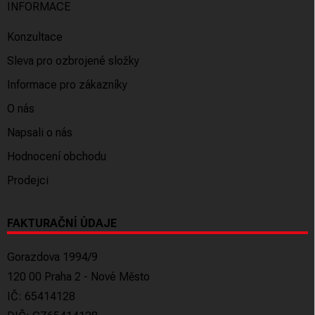
INFORMACE
Konzultace
Sleva pro ozbrojené složky
Informace pro zákazníky
O nás
Napsali o nás
Hodnocení obchodu
Prodejci
FAKTURAČNÍ ÚDAJE
Gorazdova 1994/9
120 00 Praha 2 - Nové Město
IČ: 65414128