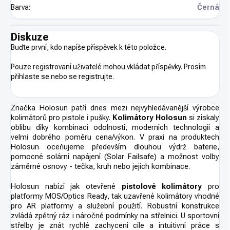
Barva
:
Černá
Diskuze
Buďte první, kdo napíše příspěvek k této položce.
Pouze registrovaní uživatelé mohou vkládat příspěvky. Prosím
přihlaste se
nebo se
registrujte
.
Značka Holosun patří dnes mezi nejvyhledávanější výrobce
kolimátorů pro pistole i pušky.
Kolimátory Holosun
si získaly
oblibu díky kombinaci odolnosti, moderních technologií a
velmi dobrého poměru cena/výkon. V praxi na produktech
Holosun oceňujeme především dlouhou výdrž baterie,
pomocné solární napájení (Solar Failsafe) a možnost volby
záměrné osnovy - tečka, kruh nebo jejich kombinace.
Holosun nabízí jak otevřené
pistolové kolimátory
pro
platformy MOS/Optics Ready, tak uzavřené kolimátory vhodné
pro AR platformy a služební použití. Robustní konstrukce
zvládá zpětný ráz i náročné podmínky na střelnici. U sportovní
střelby je znát rychlé zachycení cíle a intuitivní práce s