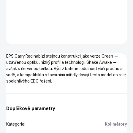
Kompaktní uzavřený kolimátor s 2 MOA červenou tečkou pro
každodenní nošení
DETAILNÍ INFORMACE
ZEPTAT SE
HLÍDAT
EPS Carry Red nabízí stejnou konstrukci jako verze Green —
uzavřenou optiku, nízký profil a technologii Shake Awake —
avšak s červenou tečkou. Výdrž baterie, odolnost vůči prachu a
vodě, a kompatibilita s továrními mířidly dávají tento model do role
spolehlivého EDC řešení.
Doplňkové parametry
Kategorie
:
Kolimátory