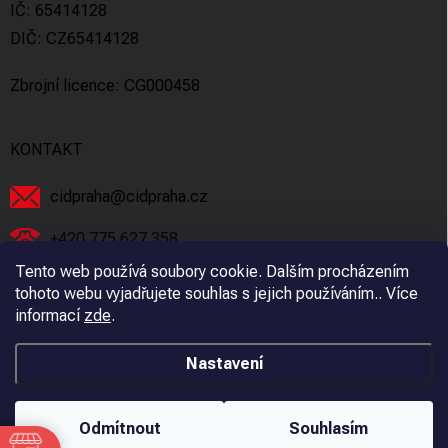
IČ: 65414128
DIČ: CZ65414128
Zbrojní licence: CG000458
KONTAKT
cidpraha
@
cidpraha.cz
+420 775 627 358
Tento web používá soubory cookie. Dalším procházením
Facebook
tohoto webu vyjadřujete souhlas s jejich používáním.. Více
informací
zde
.
cidpraha_zbrane
Nastavení
Copyright 2026
C.I.D Praha s.r.o.
. Všechna práva vyhrazena.
Odmítnout
Souhlasím