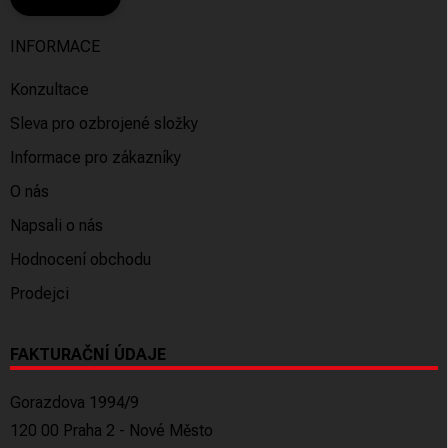
INFORMACE
Konzultace
Sleva pro ozbrojené složky
Informace pro zákazníky
O nás
Napsali o nás
Hodnocení obchodu
Prodejci
FAKTURAČNÍ ÚDAJE
Gorazdova 1994/9
120 00 Praha 2 - Nové Město