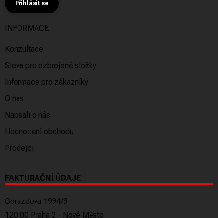
Přihlásit se
INFORMACE
Konzultace
Sleva pro ozbrojené složky
Informace pro zákazníky
O nás
Napsali o nás
Hodnocení obchodu
Prodejci
FAKTURAČNÍ ÚDAJE
Gorazdova 1994/9
120 00 Praha 2 - Nové Město