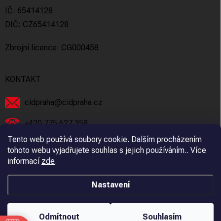
IČ: 65414128
DIČ: CZ65414128
Zbrojní licence: CG000458
KONTAKT
cidpraha
@
cidpraha.cz
+420 775 627 358
Tento web používá soubory cookie. Dalším procházením
Facebook
tohoto webu vyjadřujete souhlas s jejich používáním.. Více
informací
zde
.
cidpraha_zbrane
Nastavení
Copyright 2026
C.I.D Praha s.r.o.
. Všechna práva vyhrazena.
Odmítnout
Souhlasím