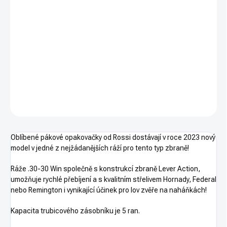
cena:
−
+
PŘIDAT DO KOŠÍKU
Pouze osobní odběr. Pouze na ZP. Ráže .30-30 Win.
DETAILNÍ INFORMACE
ZEPTAT SE
HLÍDAT
Oblíbené pákové opakovačky od Rossi dostávají v roce 2023 nový
model v jedné z nejžádanějších ráží pro tento typ zbraně!
Ráže .30-30 Win společně s konstrukcí zbraně Lever Action,
umožňuje rychlé přebíjení a s kvalitním střelivem Hornady, Federal
nebo Remington i vynikající účinek pro lov zvěře na naháňkách!
Kapacita trubicového zásobníku je 5 ran.