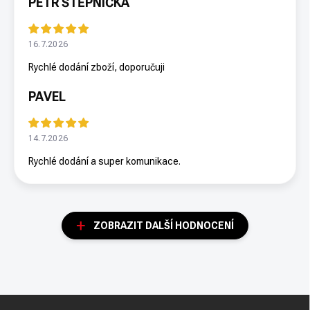
PETR ŠTĚPNIČKA
16.7.2026
Rychlé dodání zboží, doporučuji
PAVEL
14.7.2026
Rychlé dodání a super komunikace.
ZOBRAZIT DALŠÍ HODNOCENÍ
Z