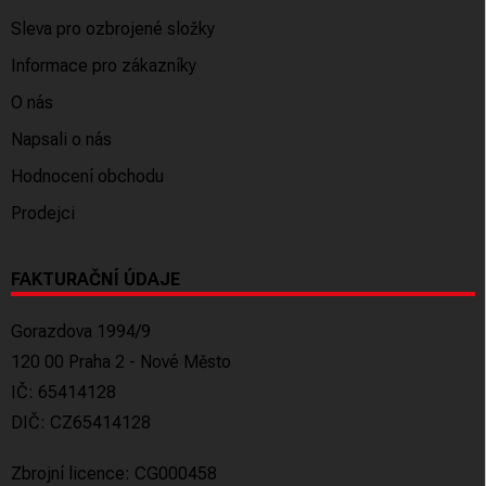
Sleva pro ozbrojené složky
Informace pro zákazníky
O nás
Napsali o nás
Hodnocení obchodu
Prodejci
FAKTURAČNÍ ÚDAJE
Gorazdova 1994/9
120 00 Praha 2 - Nové Město
IČ: 65414128
DIČ: CZ65414128
Zbrojní licence: CG000458