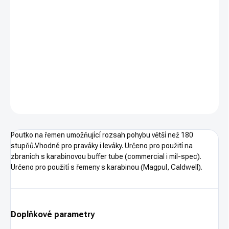
−
+
PŘIDAT DO KOŠÍKU
Taktické oko na řemen s velkým rozsahem pohybu. Černěná
manganová fosfátovaná ocel.
DETAILNÍ INFORMACE
ZEPTAT SE
HLÍDAT
Poutko na řemen umožňující rozsah pohybu větší než 180
stupňů.Vhodné pro praváky i leváky. Určeno pro použití na
zbraních s karabinovou buffer tube (commercial i mil-spec).
Určeno pro použití s řemeny s karabinou (Magpul, Caldwell).
Doplňkové parametry