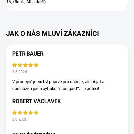
15, Glock, AK a další).
PETR BAUER
3.8.2026
V prodejně jsem byl poprvé pro náboje, ale přijat a
obsloužen jsem byl jako "štamgast". To potěší!
ROBERT VÁCLAVEK
2.8.2026