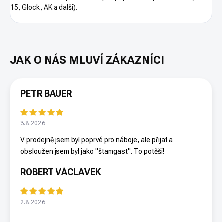
15, Glock, AK a další).
PETR BAUER
3.8.2026
V prodejně jsem byl poprvé pro náboje, ale přijat a
obsloužen jsem byl jako "štamgast". To potěší!
ROBERT VÁCLAVEK
2.8.2026