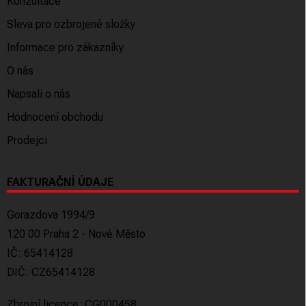
Konzultace
Sleva pro ozbrojené složky
Informace pro zákazníky
O nás
Napsali o nás
Hodnocení obchodu
Prodejci
FAKTURAČNÍ ÚDAJE
Gorazdova 1994/9
120 00 Praha 2 - Nové Město
IČ: 65414128
DIČ: CZ65414128
Zbrojní licence: CG000458