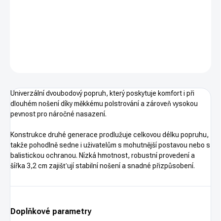
MAGPUL klasický dvoubodový řemen. Polstrovaný pro pohodlnější
nošení.
DETAILNÍ INFORMACE
ZEPTAT SE
HLÍDAT
Univerzální dvoubodový popruh, který poskytuje komfort i při
dlouhém nošení díky měkkému polstrování a zároveň vysokou
pevnost pro náročné nasazení.
Konstrukce druhé generace prodlužuje celkovou délku popruhu,
takže pohodlně sedne i uživatelům s mohutnější postavou nebo s
balistickou ochranou. Nízká hmotnost, robustní provedení a
šířka 3,2 cm zajišťují stabilní nošení a snadné přizpůsobení.
Doplňkové parametry