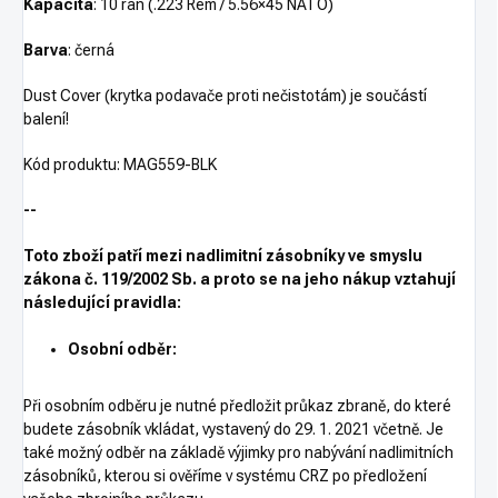
Kapacita
: 10 ran (.223 Rem / 5.56×45 NATO)
Barva
: černá
Dust Cover (krytka podavače proti nečistotám) je součástí
balení!
Kód produktu: MAG559-BLK
--
Toto zboží patří mezi nadlimitní zásobníky ve smyslu
zákona č. 119/2002 Sb. a proto se na jeho nákup vztahují
následující pravidla:
Osobní odběr:
Při osobním odběru je nutné předložit průkaz zbraně, do které
budete zásobník vkládat, vystavený do 29. 1. 2021 včetně. Je
také možný odběr na základě výjimky pro nabývání nadlimitních
zásobníků, kterou si ověříme v systému CRZ po předložení