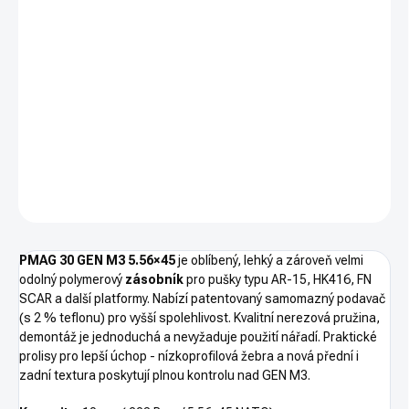
−
+
PŘIDAT DO KOŠÍKU
Zásobník MAGPUL PMAG 10 GEN M3 AR/M4 - polymerový
zásobník pro pušky typu AR na 10 nábojů ráže 5.56x45
NATO/.223 Rem
DETAILNÍ INFORMACE
ZEPTAT SE
HLÍDAT
PMAG 30 GEN M3 5.56×45
je oblíbený, lehký a zároveň velmi
odolný polymerový
zásobník
pro pušky typu AR-15, HK416, FN
SCAR a další platformy. Nabízí patentovaný samomazný podavač
(s 2 % teflonu) pro vyšší spolehlivost. Kvalitní nerezová pružina,
demontáž je jednoduchá a nevyžaduje použití nářadí. Praktické
prolisy pro lepší úchop - nízkoprofilová žebra a nová přední i
zadní textura poskytují plnou kontrolu nad GEN M3.