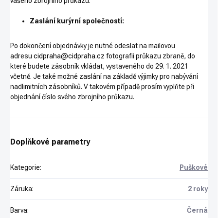
vašeho zbrojního průkazu.
Zaslání kurýrní společností:
Po dokončení objednávky je nutné odeslat na mailovou
adresu
cidpraha@cidpraha.cz
fotografii průkazu zbraně, do
které budete zásobník vkládat, vystaveného do 29. 1. 2021
včetně. Je také možné zaslání na základě výjimky pro nabývání
nadlimitních zásobníků. V takovém případě prosím vyplňte při
objednání číslo svého zbrojního průkazu.
Doplňkové parametry
Kategorie
:
Puškové
Záruka
:
2 roky
Barva
:
Černá