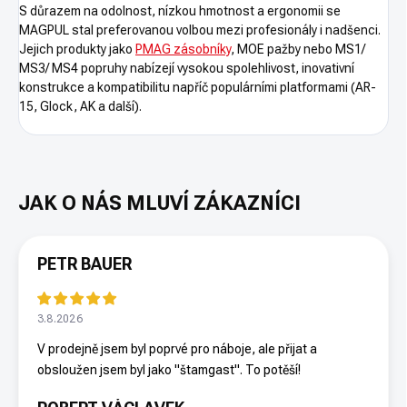
S důrazem na odolnost, nízkou hmotnost a ergonomii se
MAGPUL stal preferovanou volbou mezi profesionály i nadšenci.
Jejich produkty jako
PMAG zásobníky
, MOE pažby nebo MS1/
MS3/ MS4 popruhy nabízejí vysokou spolehlivost, inovativní
konstrukce a kompatibilitu napříč populárními platformami (AR-
15, Glock, AK a další).
PETR BAUER
3.8.2026
V prodejně jsem byl poprvé pro náboje, ale přijat a
obsloužen jsem byl jako "štamgast". To potěší!