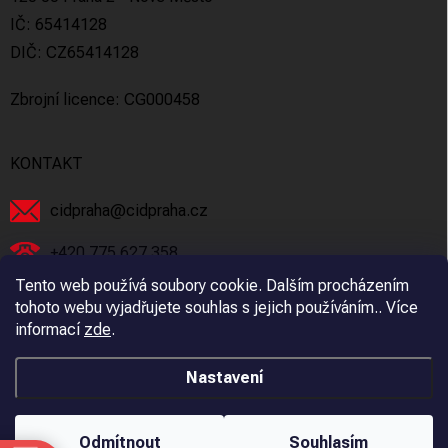
IČ: 65414128
DIČ: CZ65414128
Zbrojní licence: CG000458
KONTAKT
cidpraha
@
cidpraha.cz
+420 775 627 358
Tento web používá soubory cookie. Dalším procházením
Facebook
tohoto webu vyjadřujete souhlas s jejich používáním.. Více
informací
zde
.
cidpraha_zbrane
Nastavení
Copyright 2026
C.I.D Praha s.r.o.
. Všechna práva vyhrazena.
Odmítnout
Souhlasím