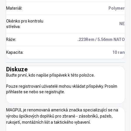
Materiál
:
Polymer
Okénko pro kontrolu
NE
střeliva
:
Ráže
:
.223Rem / 5.56mm NATO
Kapacita
:
10 ran
Diskuze
Buďte první, kdo napíše příspěvek k této položce.
Pouze registrovaní uživatelé mohou vkládat příspěvky. Prosím
přihlaste se
nebo se
registrujte
.
MAGPUL je renomovaná americká značka specializující se na
výrobu špičkových doplňků pro zbraně - zásobníků, pažeb,
rukojetí, montážních lišt a taktického vybavení.