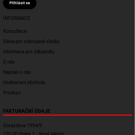
Přihlásit se
INFORMACE
Konzultace
Sleva pro ozbrojené složky
Informace pro zákazníky
O nás
Napsali o nás
Hodnocení obchodu
Prodejci
FAKTURAČNÍ ÚDAJE
Gorazdova 1994/9
120 00 Praha 2 - Nové Město