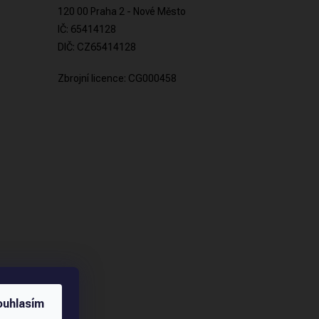
120 00 Praha 2 - Nové Město
IČ: 65414128
DIČ: CZ65414128
Zbrojní licence: CG000458
ouhlasím