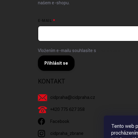
našem e-shopu.
E-MAIL
Vložením e-mailu souhlasíte s
podmínkami ochrany 
Přihlásit se
KONTAKT
cidpraha
@
cidpraha.cz
+420 775 627 358
Facebook
Tento web p
procházením
cidpraha_zbrane