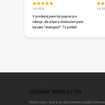
3.8.2026
2.8.2
V prodejně jsem byl poprvé pro
náboje, ale přijat a obsloužen jsem
byl jako "štamgast". To potěší!
Z
á
p
a
ODEBÍRAT NEWSLETTER
t
í
Vložte svůj e-mail a my vám budeme zasílat inform