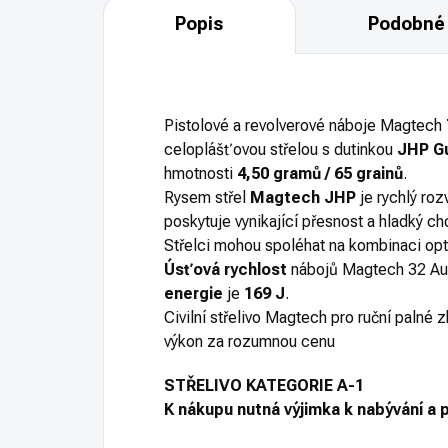
Popis
Podobné 
Pistolové a revolverové náboje Magtech
celoplášťovou střelou s dutinkou
JHP Gu
hmotnosti
4,50 gramů / 65 grainů
.
Rysem střel
Magtech JHP
je rychlý roz
poskytuje vynikající přesnost a hladký ch
Střelci mohou spoléhat na kombinaci opt
Úsťová rychlost
nábojů Magtech 32 Au
energie
je
169 J
.
Civilní střelivo Magtech pro ruční palné 
výkon za rozumnou cenu
STŘELIVO KATEGORIE A-1
K nákupu nutná výjimka k nabývání a p