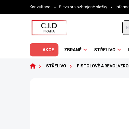
Přejít
Konzultace
Sleva pro ozbrojené složky
Inform
na
obsah
AKCE
ZBRANĚ
STŘELIVO
DOMŮ
STŘELIVO
PISTOLOVÉ A REVOLVERO
Neohodnoceno
Podrobnosti hodnoce
NOVINKA