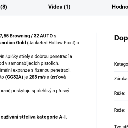
(8)
Videa (1)
Hodno
7,65 Browning / 32 AUTO
s
Dop
ardian Gold
(Jacketed Hollow Point) o
vin špičky střely s dobrou penetrací a
od v samonabíjecích pistolích.
Katego
imální expanze s řízenou penetrací.
to
(GG32A)
je
283 m/s
a
úsťová
Záruka
zbraně poskytuje spolehlivý a přesný
Ráže
:
Ráže
:
oužívání střeliva kategorie A-I.
Typ stř