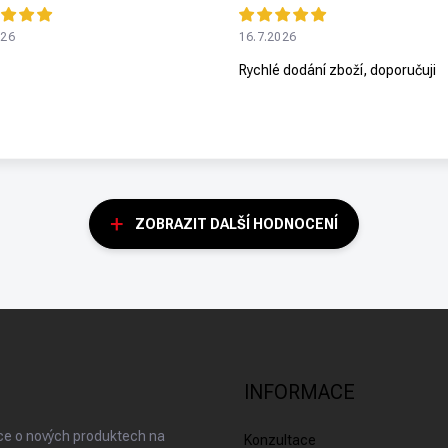
026
16.7.2026
Rychlé dodání zboží, doporučuji
ZOBRAZIT DALŠÍ HODNOCENÍ
INFORMACE
ace o nových produktech na
Konzultace