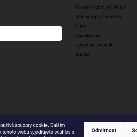
Sleva pro ozbrojené složky
Informace pro zákazníky
O nás
Napsali o nás
Hodnocení obchodu
osobních údajů
Prodejci
oužívá soubory cookie. Dalším
Odmítnout
S
 tohoto webu vyjadřujete souhlas s