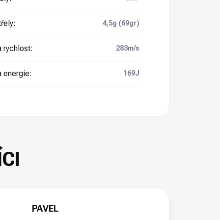
řely
:
4,5g (69gr)
 rychlost
:
283m/s
 energie
:
169J
PAVEL