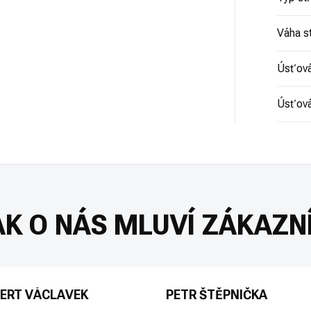
Váha st
Úsťová
Úsťová
ERT VÁCLAVEK
PETR ŠTĚPNIČKA