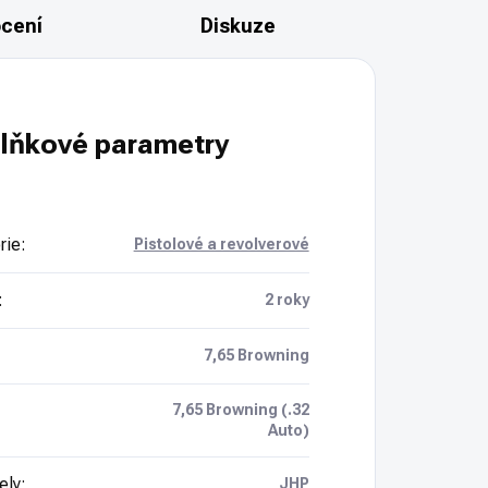
cení
Diskuze
lňkové parametry
rie
:
Pistolové a revolverové
:
2 roky
7,65 Browning
7,65 Browning (.32
Auto)
ely
:
JHP