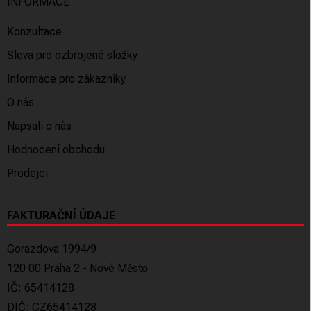
INFORMACE
Konzultace
Sleva pro ozbrojené složky
Informace pro zákazníky
O nás
Napsali o nás
Hodnocení obchodu
Prodejci
FAKTURAČNÍ ÚDAJE
Gorazdova 1994/9
120 00 Praha 2 - Nové Město
IČ: 65414128
DIČ: CZ65414128