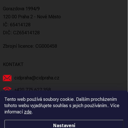
Gorazdova 1994/9
120 00 Praha 2 - Nové Město
IČ: 65414128
DIČ: CZ65414128
Zbrojní licence: CG000458
KONTAKT
cidpraha
@
cidpraha.cz
+420 775 627 358
Tento web používá soubory cookie. Dalším procházením
Facebook
tohoto webu vyjadřujete souhlas s jejich používáním.. Více
informací
zde
.
cidpraha_zbrane
Nastavení