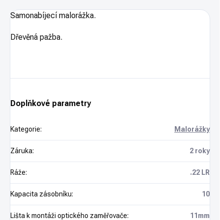
Samonabíjecí malorážka.
Dřevěná pažba.
Doplňkové parametry
Kategorie
:
Malorážky
Záruka
:
2 roky
Ráže
:
.22 LR
Kapacita zásobníku
:
10
Lišta k montáži optického zaměřovače
:
11mm