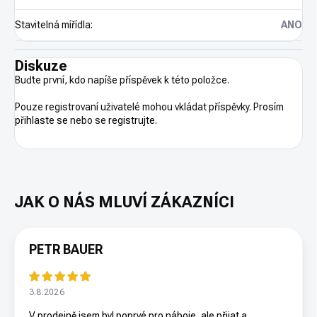
Stavitelná mířídla
:
ANO
Diskuze
Buďte první, kdo napíše příspěvek k této položce.
Pouze registrovaní uživatelé mohou vkládat příspěvky. Prosím
přihlaste se
nebo se
registrujte
.
PETR BAUER
3.8.2026
V prodejně jsem byl poprvé pro náboje, ale přijat a