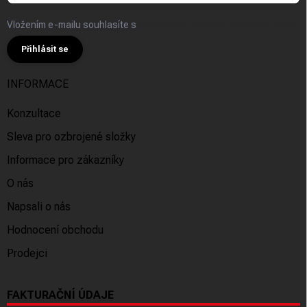
Vložením e-mailu souhlasíte s
podmínkami ochrany osobních údajů
Přihlásit se
INFORMACE
Konzultace
Sleva pro ozbrojené složky
Informace pro zákazníky
O nás
Napsali o nás
Hodnocení obchodu
Prodejci
FAKTURAČNÍ ÚDAJE