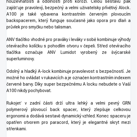
houževnatostí a odolností proti korozi. Celou sestavu pak
zajišťuje pravolevý, bezpečný a velmi uživatelsky přívětivý Alock.
A100 je také vybavena kontrastním červeným plovoucím
backspacerem, který funguje současně jako opora pro dlaň a
průvlek pro smyčku nebo talisman.
ANV tlačítko vhodné pro praváky i leváky v sobě kombinuje výhody
otevíracího kolíčku s pohodlím otvoru v čepeli. Střed otevíracího
tlačítka označuje ANV Lumidot vyrobený ze švýcarské
superluminovy.
Odolný a hladký A-lock kombinuje pravolevost s bezpečností. Je
možné ho ovládat v rukavicích a je označen kontrastním indexem
červené barvy. Díky super bezpečnému A locku nebudete o Vaší
A100 nikdy pochybovat.
Rukojeť v zadní části drží ultra lehký a velmi pevný GRN
polymerový plovoucí back spacer, který zlepšuje celkovou
ergonomii a dodává sestavě dynamický vzhled. Konec spaceru je
opatřen otvorem pro paracord, který je elegantně skryt mezi
střenkami.