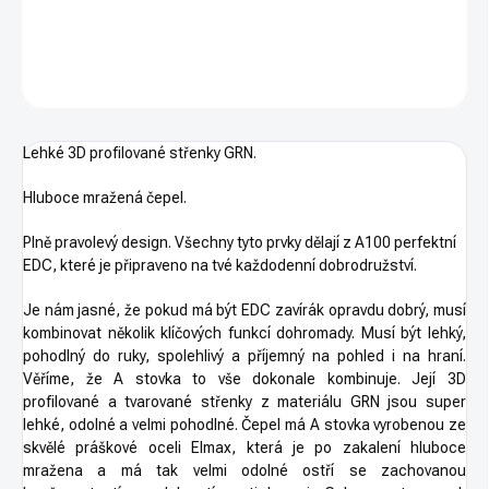
DETAILNÍ INFORMACE
ZEPTAT SE
HLÍDAT
Lehké 3D profilované střenky GRN.
Hluboce mražená čepel.
Plně pravolevý design. Všechny tyto prvky dělají z A100 perfektní
EDC, které je připraveno na tvé každodenní dobrodružství.
Je nám jasné, že pokud má být EDC zavírák opravdu dobrý, musí
kombinovat několik klíčových funkcí dohromady. Musí být lehký,
pohodlný do ruky, spolehlivý a příjemný na pohled i na hraní.
Věříme, že A stovka to vše dokonale kombinuje. Její 3D
profilované a tvarované střenky z materiálu GRN jsou super
lehké, odolné a velmi pohodlné. Čepel má A stovka vyrobenou ze
skvělé práškové oceli Elmax, která je po zakalení hluboce
mražena a má tak velmi odolné ostří se zachovanou