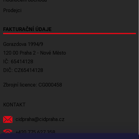
Prodejci
FAKTURAČNÍ ÚDAJE
Gorazdova 1994/9
120 00 Praha 2 - Nové Město
IČ: 65414128
DIČ: CZ65414128
Zbrojní licence: CG000458
KONTAKT
cidpraha
@
cidpraha.cz
+420 775 627 358