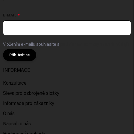
E-MAIL
Vložením e-mailu souhlasíte s
podmínkami ochrany osobních údajů
Přihlásit se
INFORMACE
Konzultace
Sleva pro ozbrojené složky
Informace pro zákazníky
O nás
Napsali o nás
Hodnocení obchodu