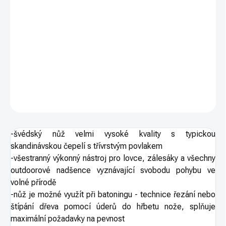
−
+
PŘIDAT DO KOŠÍKU
Švédský outdoorový nůž 225mm pro lovce, zálesáky a vyznavače
batoningu
DETAILNÍ INFORMACE
ZEPTAT SE
HLÍDAT
-švédský nůž velmi vysoké kvality s typickou
skandinávskou čepelí s třívrstvým povlakem
-všestranný výkonný nástroj pro lovce, zálesáky a všechny
outdoorové nadšence vyznávající svobodu pohybu ve
volné přírodě
-nůž je možné využít při batoningu - technice řezání nebo
štípání dřeva pomocí úderů do hřbetu nože, splňuje
maximální požadavky na pevnost