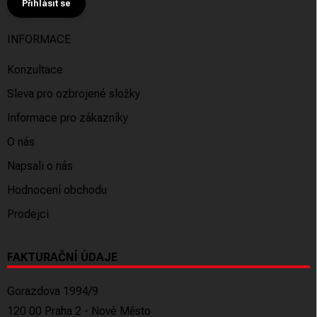
Přihlásit se
INFORMACE
Konzultace
Sleva pro ozbrojené složky
Informace pro zákazníky
O nás
Napsali o nás
Hodnocení obchodu
Prodejci
FAKTURAČNÍ ÚDAJE
Gorazdova 1994/9
120 00 Praha 2 - Nové Město