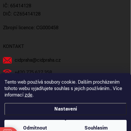
IČ: 65414128
DIČ: CZ65414128
Zbrojní licence: CG000458
KONTAKT
cidpraha
@
cidpraha.cz
+420 775 627 358
Tento web používá soubory cookie. Dalším procházením
Facebook
tohoto webu vyjadřujete souhlas s jejich používáním.. Více
informací
zde
.
cidpraha_zbrane
Nastavení
Copyright 2026
C.I.D Praha s.r.o.
. Všechna práva vyhrazena.
Odmítnout
Souhlasím