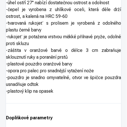
-úhel ostří 27° nabízí dostatečnou ostrost a odolnost
-čepel je vyrobena z uhlíkové oceli, která déle drží
ostrost, a kalená na HRC 59-60
-tvarovaná rukojeť s prolisem je vyrobená z odolného
plastu černé barvy
-rukojeť je potažena vrstvou měkké přilnavé pryže, odolné
proti skluzu
-záštita v oranžové barvě o délce 3 cm zabraňuje
sklouznutí ruky a poranění prstů
-plastové pouzdro oranžové barvy
-opora pro palec pro snadnější vytažení nože
-pouzdro je snadno omyvatelné, otvor ve špičce pouzdra
usnadňuje odtok
-plastový klip na opasek
Doplňkové parametry