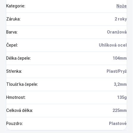
Kategorie
:
Nože
Záruka
:
2 roky
Barva
:
Oranžová
Čepel
:
Uhlíková ocel
Délka čepele
:
104mm
Střenka
:
Plast/Pryž
Tloušťka čepele
:
3,2mm
Hmotnost
:
135g
Celková délka
:
225mm
Pouzdro
:
Plastové