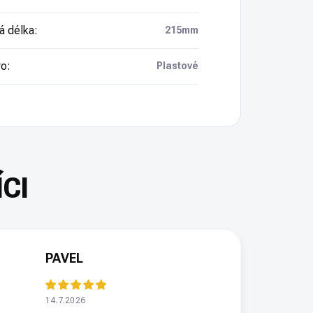
á délka
:
215mm
ro
:
Plastové
PAVEL
14.7.2026