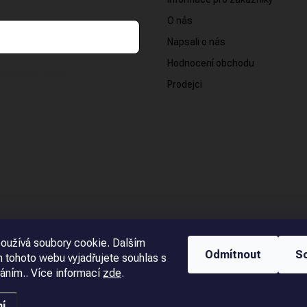
O nás
Napsali o nás
Hodnocení obchodu
osobních údajů
Prodejci
oužívá soubory cookie. Dalším
Odmítnout
S
 tohoto webu vyjadřujete souhlas s
váním.. Více informací
zde
.
í