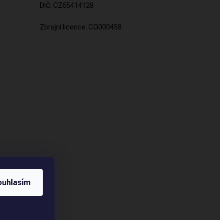
DIČ: CZ65414128
Zbrojní licence: CG000458
ouhlasím