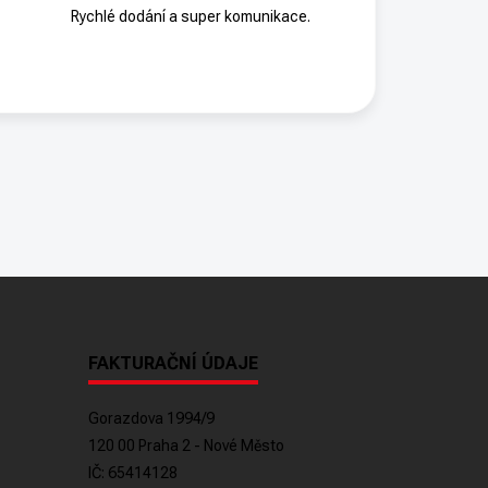
Rychlé dodání a super komunikace.
FAKTURAČNÍ ÚDAJE
Gorazdova 1994/9
120 00 Praha 2 - Nové Město
IČ: 65414128