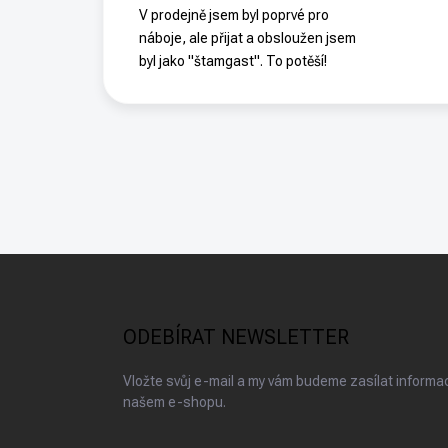
V prodejně jsem byl poprvé pro
náboje, ale přijat a obsloužen jsem
byl jako "štamgast". To potěší!
Z
á
p
a
ODEBÍRAT NEWSLETTER
t
í
Vložte svůj e-mail a my vám budeme zasílat inform
našem e-shopu.