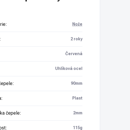
rie
:
Nože
:
2 roky
Červená
Uhlíková ocel
čepele
:
90mm
a
:
Plast
ka čepele
:
2mm
ost
:
115g