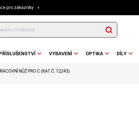
ace pro zákazníky
O nás
Napsali o nás
Hodnocení obchodu
Hledat
PŘÍSLUŠENSTVÍ
VYBAVENÍ
OPTIKA
DÍLY
RACOVNÍ NŮŽ PRO C (KAT.Č. 12243)
ní
ZNAČKA:
MORAKNIV
376 Kč
/ ks
310,74 Kč bez DPH
Měrná
SKLADEM
cena: