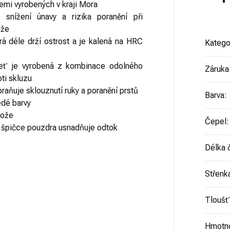
emi vyrobených v kraji Mora
e snížení únavy a rizika poranění při
ože
erá déle drží ostrost a je kalená na HRC
Katego
jeť je vyrobená z kombinace odolného
Záruka
ti skluzu
raňuje sklouznutí ruky a poranění prstů
Barva
:
dé barvy
nože
Čepel
:
e špičce pouzdra usnadňuje odtok
Délka 
Střenk
Tloušť
Hmotn