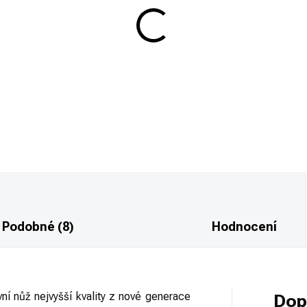
−
+
Švédský pracovní nůž s uhlíkovo
DETAILNÍ INFORMACE
Podobné (8)
Hodnocení
vní nůž nejvyšší kvality z nové generace
Dop