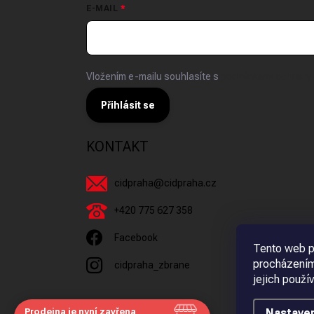
E-MAIL
Vložením e-mailu souhlasíte s
podmínkami ochrany 
Přihlásit se
KONTAKT
cidpraha
@
cidpraha.cz
+420 775 627 358
Facebook
Tento web p
procházením
cidpraha_zbrane
jejich použí
Prodejna je nyní zavřena
Nastaven