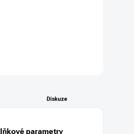
PŘIDAT DO KOŠÍKU
u čepelí 215 mm z nové generace profi nožů
ZEPTAT SE
HLÍDAT
Diskuze
lňkové parametry