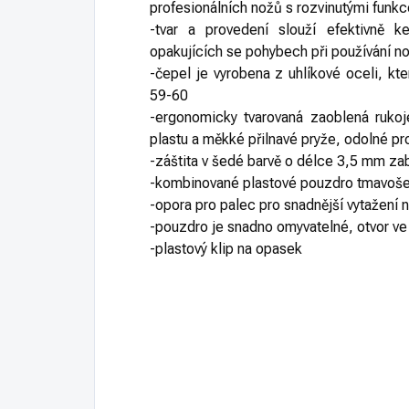
profesionálních nožů s rozvinutými funkc
-tvar a provedení slouží efektivně k
opakujících se pohybech při používání n
-čepel je vyrobena z uhlíkové oceli, kt
59-60
-ergonomicky tvarovaná zaoblená ruko
plastu a měkké přilnavé pryže, odolné pro
-záštita v šedé barvě o délce 3,5 mm zab
-kombinované plastové pouzdro tmavoše
-opora pro palec pro snadnější vytažení 
-pouzdro je snadno omyvatelné, otvor v
-plastový klip na opasek