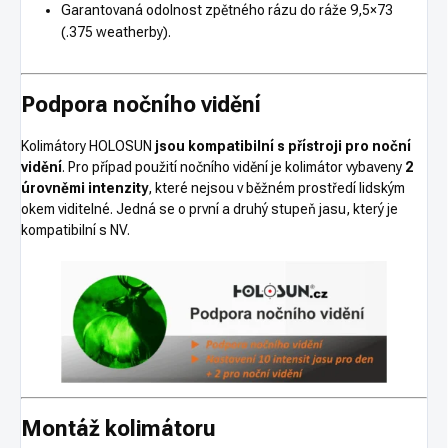
Garantovaná odolnost zpětného rázu do ráže 9,5×73
(.375 weatherby).
Podpora nočního vidění
Kolimátory HOLOSUN
jsou kompatibilní s přístroji pro noční
vidění
. Pro případ použití nočního vidění je kolimátor vybaveny
2
úrovněmi intenzity
, které nejsou v běžném prostředí lidským
okem viditelné. Jedná se o první a druhý stupeň jasu, který je
kompatibilní s NV.
Montáž kolimátoru