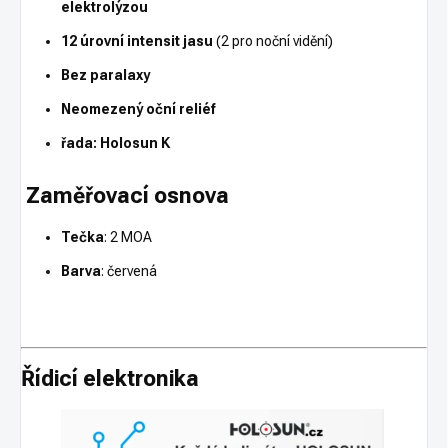
elektrolýzou
12 úrovní intensit jasu
(2 pro noční vidění)
Bez paralaxy
Neomezený oční reliéf
řada: Holosun K
Zaměřovací osnova
Tečka
: 2 MOA
Barva
: červená
Řídicí elektronika