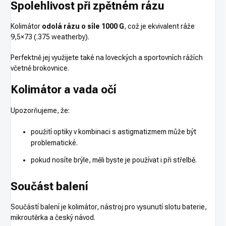
Spolehlivost při zpětném rázu
Kolimátor
odolá rázu o síle 1000 G
, což je ekvivalent ráže
9,5×73 (.375 weatherby).
Perfektně jej využijete také na loveckých a sportovních rážích
včetně brokovnice.
Kolimátor a vada očí
Upozorňujeme, že:
použití optiky v kombinaci s astigmatizmem může být
problematické.
pokud nosíte brýle, měli byste je používat i při střelbě.
Součást balení
Součástí balení je kolimátor, nástroj pro vysunutí slotu baterie,
mikroutěrka a český návod.