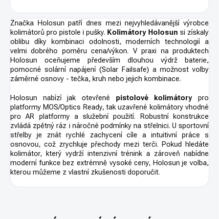
Značka Holosun patří dnes mezi nejvyhledávanější výrobce
kolimátorů pro pistole i pušky.
Kolimátory Holosun
si získaly
oblibu díky kombinaci odolnosti, moderních technologií a
velmi dobrého poměru cena/výkon. V praxi na produktech
Holosun oceňujeme především dlouhou výdrž baterie,
pomocné solární napájení (Solar Failsafe) a možnost volby
záměrné osnovy - tečka, kruh nebo jejich kombinace.
Holosun nabízí jak otevřené
pistolové kolimátory
pro
platformy MOS/Optics Ready, tak uzavřené kolimátory vhodné
pro AR platformy a služební použití. Robustní konstrukce
zvládá zpětný ráz i náročné podmínky na střelnici. U sportovní
střelby je znát rychlé zachycení cíle a intuitivní práce s
osnovou, což zrychluje přechody mezi terči. Pokud hledáte
kolimátor, který vydrží intenzivní trénink a zároveň nabídne
moderní funkce bez extrémně vysoké ceny, Holosun je volba,
kterou můžeme z vlastní zkušenosti doporučit.