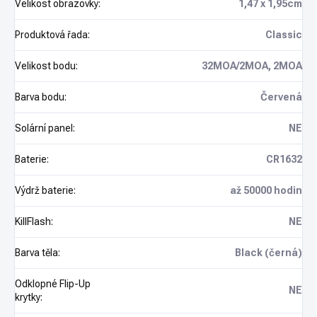
Velikost obrazovky
:
1,47 x 1,95cm
Produktová řada
:
Classic
Velikost bodu
:
32MOA/2MOA, 2MOA
Barva bodu
:
Červená
Solární panel
:
NE
Baterie
:
CR1632
Výdrž baterie
:
až 50000 hodin
KillFlash
:
NE
Barva těla
:
Black (černá)
Odklopné Flip-Up
NE
krytky
: