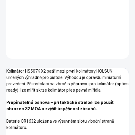
−
+
PŘIDAT DO KOŠÍKU
Otevřený micro kolimátor Holosun 507K X2 u
rčen výhradně pro
pistole
, 32MOA/2MOA, 2MOA, červený bod
DETAILNÍ INFORMACE
ZEPTAT SE
HLÍDAT
Kolimátor HS507K X2 patří mezi první kolimátory HOLSUN
určených výhradně pro pistole. Výhodou je opravdu miniaturní
provedení. Při instalaci na zbraň s přípravou pro kolimátor (optics
ready), lze mířit skrze kolimátor přes pevná mířidla.
Přepínatelná osnova – při taktické střelbě lze použít
obrazec 32 MOA a zvýšit úspěšnost zásahů.
Baterie CR1632 uložena ve výsuvném slotu v boční straně
kolimátoru.