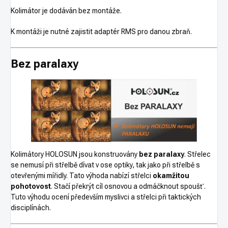
Kolimátor je dodáván bez montáže.
K montáži je nutné zajistit adaptér RMS pro danou zbraň.
Bez paralaxy
Kolimátory HOLOSUN jsou konstruovány
bez paralaxy
. Střelec
se nemusí při střelbě dívat v ose optiky, tak jako při střelbě s
otevřenými mířidly. Tato výhoda nabízí střelci
okamžitou
pohotovost
. Stačí překrýt cíl osnovou a odmáčknout spoušť.
Tuto výhodu ocení především myslivci a střelci při taktických
disciplínách.