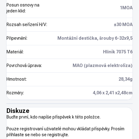
Posun osnovy na
1MOA
jeden klid
:
Rozsah seřízení H/V
:
±30 MOA
Připevnění
:
Montážní destička, šrouby 6-32x9,5
Materiál
:
Hliník 7075 T6
Povrchová úprava
:
MAO (plazmová elektrolíza)
Hmotnost
:
28,34g
Rozměry
:
4,06 x 2,41 x2,48cm
Diskuze
Buďte první, kdo napíše příspěvek k této položce.
Pouze registrovaní uživatelé mohou vkládat příspěvky. Prosím
přihlaste se
nebo se
registrujte
.