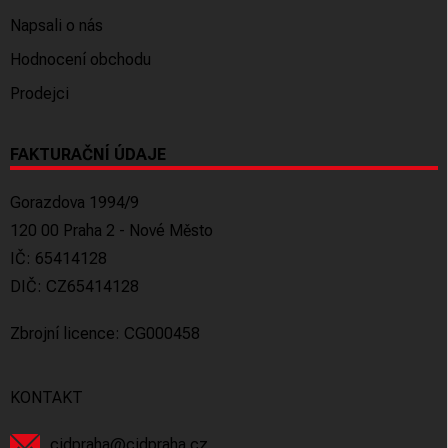
Napsali o nás
Hodnocení obchodu
Prodejci
FAKTURAČNÍ ÚDAJE
Gorazdova 1994/9
120 00 Praha 2 - Nové Město
IČ: 65414128
DIČ: CZ65414128
Zbrojní licence: CG000458
KONTAKT
cidpraha
@
cidpraha.cz