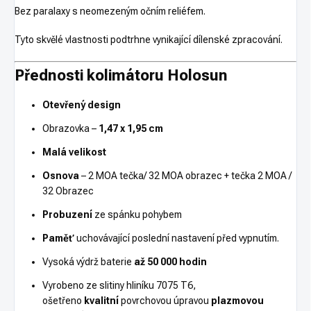
Bez paralaxy s neomezeným očním reliéfem.
Tyto skvělé vlastnosti podtrhne vynikající dílenské zpracování.
Přednosti kolimátoru Holosun
Otevřený design
Obrazovka –
1,47 x 1,95 cm
Malá velikost
Osnova
– 2 MOA tečka/ 32 MOA obrazec + tečka 2 MOA /
32 Obrazec
Probuzení
ze spánku pohybem
Paměť
uchovávající poslední nastavení před vypnutím.
Vysoká výdrž baterie
až 50 000 hodin
Vyrobeno ze slitiny hliníku 7075 T6,
ošetřeno
kvalitní
povrchovou úpravou
plazmovou