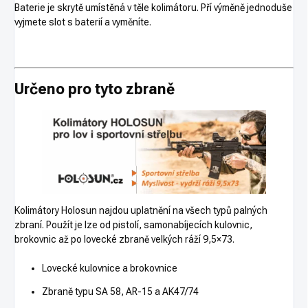
Baterie je skrytě umístěná v těle kolimátoru. Pří výměně jednoduše
vyjmete slot s baterií a vyměníte.
Určeno pro tyto zbraně
Kolimátory Holosun najdou uplatnění na všech typů palných
zbraní. Použít je lze od pistolí, samonabíjecích kulovnic,
brokovnic až po lovecké zbraně velkých ráží 9,5×73.
Lovecké kulovnice a brokovnice
Zbraně typu SA 58, AR-15 a AK47/74