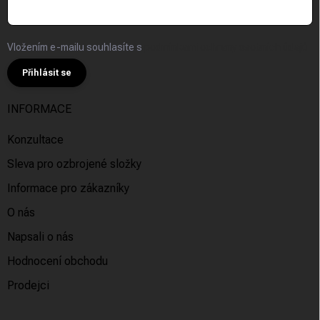
Vložením e-mailu souhlasíte s
podmínkami ochrany osobních údajů
Přihlásit se
INFORMACE
Konzultace
Sleva pro ozbrojené složky
Informace pro zákazníky
O nás
Napsali o nás
Hodnocení obchodu
Prodejci