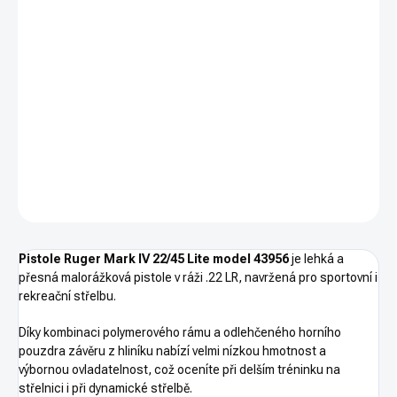
cena:
−
+
PŘIDAT DO KOŠÍKU
Pistole Ruger Mark IV 22/45 Lite model 43956. Ráže.22 LR.
Kategorie R3 - nákupní povolení.
DETAILNÍ INFORMACE
ZEPTAT SE
HLÍDAT
Pistole Ruger Mark IV 22/45 Lite model 43956
je lehká a
přesná malorážková pistole v ráži .22 LR, navržená pro sportovní i
rekreační střelbu.
Díky kombinaci polymerového rámu a odlehčeného horního
pouzdra závěru z hliníku nabízí velmi nízkou hmotnost a
výbornou ovladatelnost, což oceníte při delším tréninku na
střelnici i při dynamické střelbě.