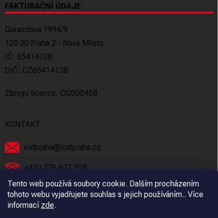
FAKTURAČNÍ ÚDAJE
Gorazdova 1994/9
120 00 Praha 2 - Nové Město
IČ: 65414128
DIČ: CZ65414128
Zbrojní licence: CG000458
KONTAKT
cidpraha
@
cidpraha.cz
+420 775 627 358
Tento web používá soubory cookie. Dalším procházením
Facebook
tohoto webu vyjadřujete souhlas s jejich používáním.. Více
informací
zde
.
cidpraha_zbrane