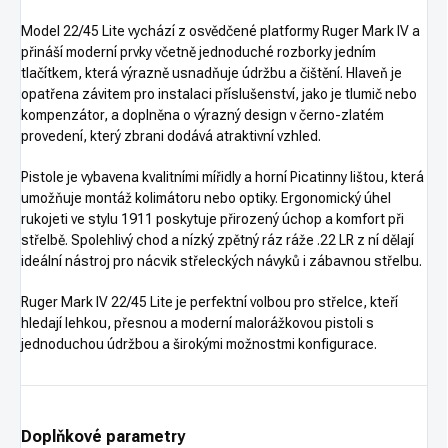
Model 22/45 Lite vychází z osvědčené platformy Ruger Mark IV a
přináší moderní prvky včetně jednoduché rozborky jedním
tlačítkem, která výrazně usnadňuje údržbu a čištění. Hlaveň je
opatřena závitem pro instalaci příslušenství, jako je tlumič nebo
kompenzátor, a doplněna o výrazný design v černo-zlatém
provedení, který zbrani dodává atraktivní vzhled.
Pistole je vybavena kvalitními mířidly a horní Picatinny lištou, která
umožňuje montáž kolimátoru nebo optiky. Ergonomický úhel
rukojeti ve stylu 1911 poskytuje přirozený úchop a komfort při
střelbě. Spolehlivý chod a nízký zpětný ráz ráže .22 LR z ní dělají
ideální nástroj pro nácvik střeleckých návyků i zábavnou střelbu.
Ruger Mark IV 22/45 Lite je perfektní volbou pro střelce, kteří
hledají lehkou, přesnou a moderní malorážkovou pistoli s
jednoduchou údržbou a širokými možnostmi konfigurace.
Doplňkové parametry