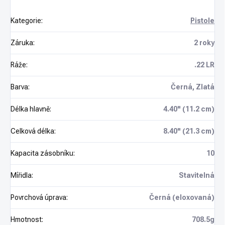
Kategorie
:
Pistole
Záruka
:
2 roky
Ráže
:
.22 LR
Barva
:
Černá, Zlatá
Délka hlavně
:
4.40" (11.2 cm)
Celková délka
:
8.40" (21.3 cm)
Kapacita zásobníku
:
10
Mířidla
:
Stavitelná
Povrchová úprava
:
Černá (eloxovaná)
Hmotnost
:
708.5g