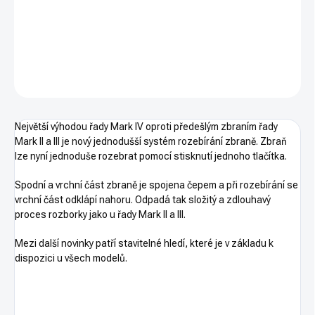
Pistole Ruger MKIV 22/45 Lite (černá). Ráže.22 LR. Kategorie R3 -
nákupní povolení.
DETAILNÍ INFORMACE
ZEPTAT SE
HLÍDAT
Největší výhodou řady Mark IV oproti předešlým zbraním řady
Mark II a III je nový jednodušší systém rozebírání zbraně. Zbraň
lze nyní jednoduše rozebrat pomocí stisknutí jednoho tlačítka.
Spodní a vrchní část zbraně je spojena čepem a při rozebírání se
vrchní část odklápí nahoru. Odpadá tak složitý a zdlouhavý
proces rozborky jako u řady Mark II a III.
Mezi další novinky patří stavitelné hledí, které je v základu k
dispozici u všech modelů.