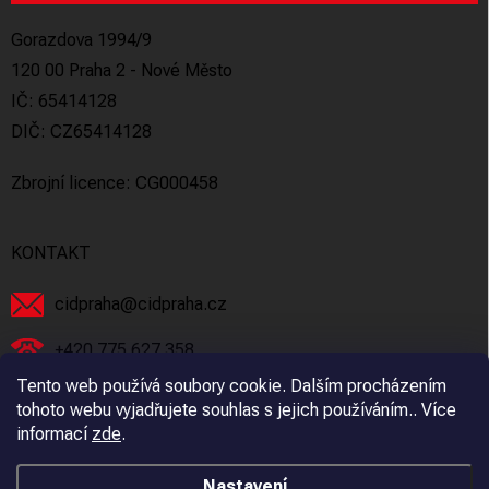
Gorazdova 1994/9
120 00 Praha 2 - Nové Město
IČ: 65414128
DIČ: CZ65414128
Zbrojní licence: CG000458
KONTAKT
cidpraha
@
cidpraha.cz
+420 775 627 358
Tento web používá soubory cookie. Dalším procházením
Facebook
tohoto webu vyjadřujete souhlas s jejich používáním.. Více
informací
zde
.
cidpraha_zbrane
Nastavení