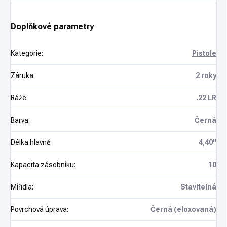
Doplňkové parametry
Kategorie
:
Pistole
Záruka
:
2 roky
Ráže
:
.22 LR
Barva
:
Černá
Délka hlavně
:
4,40"
Kapacita zásobníku
:
10
Mířidla
:
Stavitelná
Povrchová úprava
:
Černá (eloxovaná)