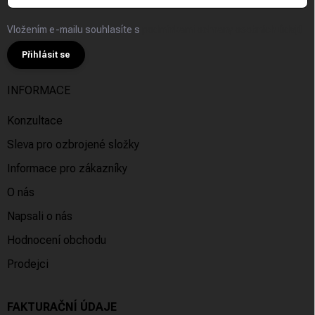
Vložením e-mailu souhlasíte s
podmínkami ochrany osobních údajů
Přihlásit se
INFORMACE
Konzultace
Sleva pro ozbrojené složky
Informace pro zákazníky
O nás
Napsali o nás
Hodnocení obchodu
Prodejci
FAKTURAČNÍ ÚDAJE