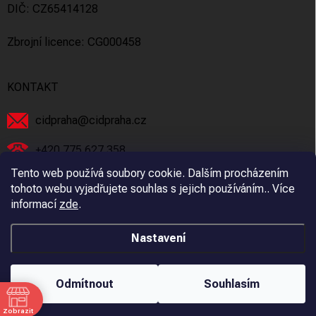
DIČ: CZ65414128
Zbrojní licence: CG000458
KONTAKT
cidpraha
@
cidpraha.cz
+420 775 627 358
Tento web používá soubory cookie. Dalším procházením
Facebook
tohoto webu vyjadřujete souhlas s jejich používáním.. Více
informací
zde
.
cidpraha_zbrane
Nastavení
Copyright 2026
C.I.D Praha s.r.o.
. Všechna práva vyhrazena.
Odmítnout
Souhlasím
Vytvořil Shoptet
Zobrazit