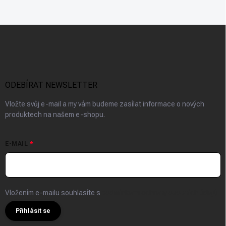
Z
á
p
a
t
í
ODEBÍRAT NEWSLETTER
Vložte svůj e-mail a my vám budeme zasílat informace o nových
produktech na našem e-shopu.
E-MAIL
Vložením e-mailu souhlasíte s
podmínkami ochrany osobních údajů
Přihlásit se