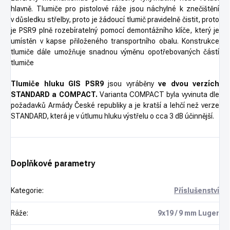
hlavně. Tlumiče pro pistolové ráže jsou náchylné k znečištění
v důsledku střelby, proto je žádoucí tlumič pravidelně čistit, proto
je PSR9 plně rozebíratelný pomocí demontážního klíče, který je
umístěn v kapse přiloženého transportního obalu. Konstrukce
tlumiče dále umožňuje snadnou výměnu opotřebovaných částí
tlumiče
Tlumiče hluku GIS PSR9
jsou vyráběny
ve dvou verzích
STANDARD a COMPACT.
Varianta COMPACT byla vyvinuta dle
požadavků Armády České republiky a je kratší a lehčí než verze
STANDARD, která je v útlumu hluku výstřelu o cca 3 dB účinnější.
Doplňkové parametry
Kategorie
:
Příslušenství
Ráže
:
9x19 / 9 mm Luger