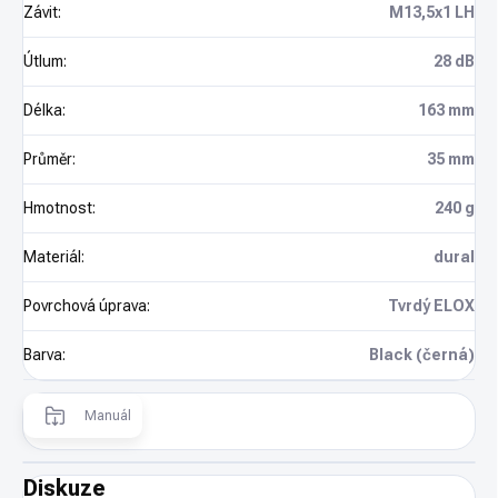
Závit
:
M13,5x1 LH
Útlum
:
28 dB
Délka
:
163 mm
Průměr
:
35 mm
Hmotnost
:
240 g
Materiál
:
dural
Povrchová úprava
:
Tvrdý ELOX
Barva
:
Black (černá)
Manuál
Diskuze