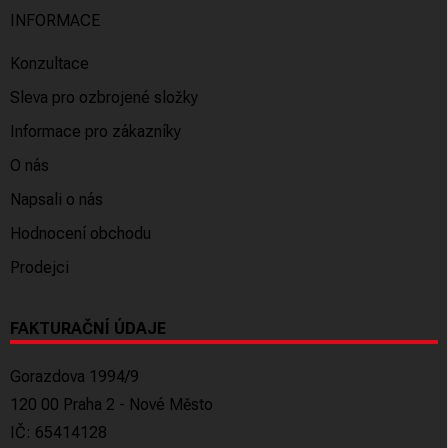
INFORMACE
Konzultace
Sleva pro ozbrojené složky
Informace pro zákazníky
O nás
Napsali o nás
Hodnocení obchodu
Prodejci
FAKTURAČNÍ ÚDAJE
Gorazdova 1994/9
120 00 Praha 2 - Nové Město
IČ: 65414128