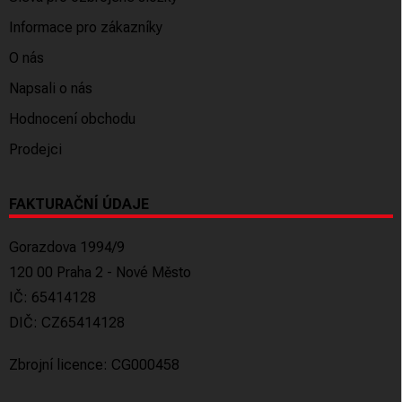
Informace pro zákazníky
O nás
Napsali o nás
Hodnocení obchodu
Prodejci
FAKTURAČNÍ ÚDAJE
Gorazdova 1994/9
120 00 Praha 2 - Nové Město
IČ: 65414128
DIČ: CZ65414128
Zbrojní licence: CG000458