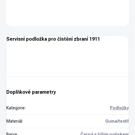
DETAILNÍ INFORMACE
ZEPTAT SE
HLÍDAT
Servisní podložka pro čistění zbraní 1911
Doplňkové parametry
Kategorie
:
Podložky
Materiál
:
Guma/textil
Barva
:
Černá s bílým potiskem