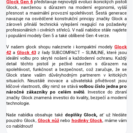
Glock Gen 6
představuje nejnovější evoluci ikonických pistolí
Glock, navrženou s důrazem na moderní ergonomii, vyšší
přesnost a maximální provozní spolehlivost. Šestá generace
navazuje na osvědčené konstrukční principy značky Glock a
zároveň přináší technická vylepšení reagující na požadavky
profesionálních i civilních střelců. V naší nabídce stále najdete
i populární modely Gen 5 a také oblíbené Gen 4 verze.
V našem glock shopu naleznete i kompaktní modely
Glock
42
a
Glock 43
z řady SUBCOMPACT – SLIMLINE, které jsou
ideální volbu pro skryté nošení a každodenní ochranu. Každý
detail těchto pistolí je pečlivě navržen s důrazem na
spolehlivost, funkčnost a bezpečnost, což zaručuje, že se
Glock stane vaším důvěryhodným partnerem v kritických
situacích. Neustálé inovace a uživatelská přívětivost jsou
klíčové vlastnosti, díky nimž se stává
volbou číslo jedna pro
náročné zákazníky po celém světě
. Investice do zbraní
značky Glock znamená investici do kvality, bezpečí a moderní
technologie.
Naše nabídka obsahuje také
doplňky Glock,
ať už hledáte
pouzdro Glock,
Glock nůž
nebo
hodinky Glock
, máme vám
co nabídnout!