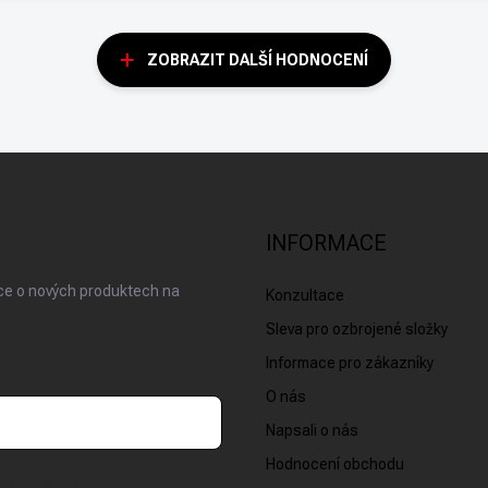
ZOBRAZIT DALŠÍ HODNOCENÍ
INFORMACE
ace o nových produktech na
Konzultace
Sleva pro ozbrojené složky
Informace pro zákazníky
O nás
Napsali o nás
Hodnocení obchodu
osobních údajů