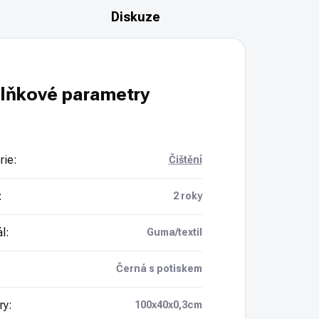
Diskuze
lňkové parametry
rie
:
Čištění
:
2 roky
ál
:
Guma/textil
Černá s potiskem
ry
:
100x40x0,3cm