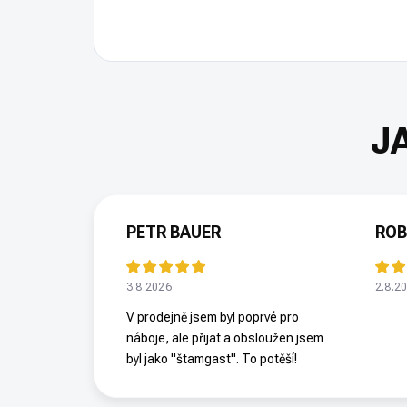
PETR BAUER
ROB
3.8.2026
2.8.2
V prodejně jsem byl poprvé pro
náboje, ale přijat a obsloužen jsem
byl jako "štamgast". To potěší!