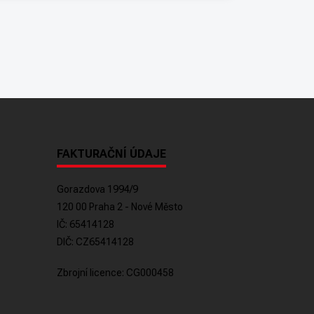
FAKTURAČNÍ ÚDAJE
Gorazdova 1994/9
120 00 Praha 2 - Nové Město
IČ: 65414128
DIČ: CZ65414128
Zbrojní licence: CG000458