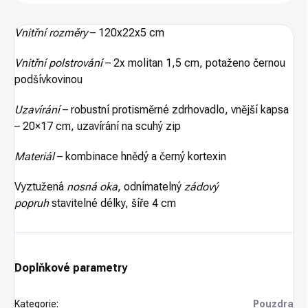
Vnitřní rozměry
– 120x22x5 cm
Vnitřní polstrování
– 2x molitan 1,5 cm, potaženo černou
podšívkovinou
Uzavírání
– robustní protisměrné zdrhovadlo, vnější kapsa
– 20×17 cm, uzavírání na scuhý zip
Materiál
– kombinace hnědý a černý kortexin
Vyztužená
nosná oka
, odnímatelný
zádový
popruh
stavitelné délky, šíře 4 cm
Doplňkové parametry
Kategorie
:
Pouzdra