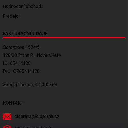
Hodnocení obchodu
Prodejci
FAKTURAČNÍ ÚDAJE
Gorazdova 1994/9
120 00 Praha 2 - Nové Město
IČ: 65414128
DIČ: CZ65414128
Zbrojní licence: CG000458
KONTAKT
cidpraha
@
cidpraha.cz