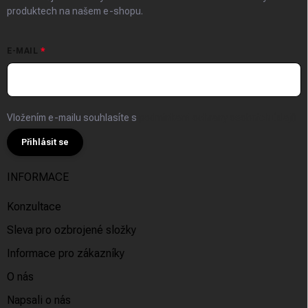
produktech na našem e-shopu.
E-MAIL
Vložením e-mailu souhlasíte s
podmínkami ochrany osobních údajů
Přihlásit se
INFORMACE
Konzultace
Sleva pro ozbrojené složky
Informace pro zákazníky
O nás
Napsali o nás