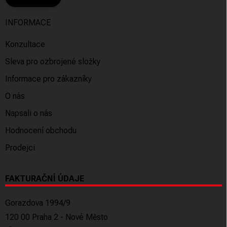
INFORMACE
Konzultace
Sleva pro ozbrojené složky
Informace pro zákazníky
O nás
Napsali o nás
Hodnocení obchodu
Prodejci
FAKTURAČNÍ ÚDAJE
Gorazdova 1994/9
120 00 Praha 2 - Nové Město