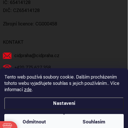
IČ: 65414128
DIČ: CZ65414128
Zbrojní licence: CG000458
KONTAKT
cidpraha
@
cidpraha.cz
+420 775 627 358
Tento web používá soubory cookie. Dalším procházením
Facebook
tohoto webu vyjadřujete souhlas s jejich používáním.. Více
informací
zde
.
cidpraha_zbrane
Nastavení
Copyright 2026
C.I.D Praha s.r.o.
. Všechna práva vyhrazena.
Odmítnout
Souhlasím