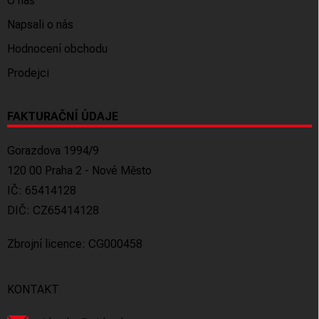
O nás
Napsali o nás
Hodnocení obchodu
Prodejci
FAKTURAČNÍ ÚDAJE
Gorazdova 1994/9
120 00 Praha 2 - Nové Město
IČ: 65414128
DIČ: CZ65414128
Zbrojní licence: CG000458
KONTAKT