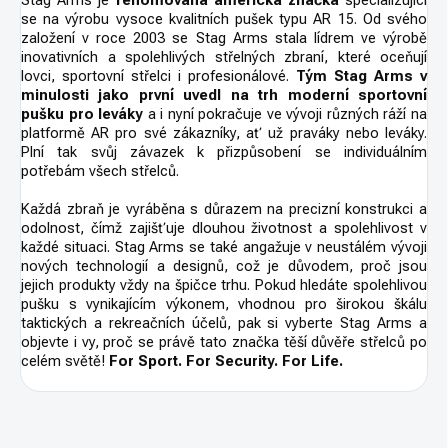
Stag Arms je
renomovaná americká značka
specializující
se na výrobu vysoce kvalitních pušek typu AR 15. Od svého
založení v roce 2003 se Stag Arms stala lídrem ve výrobě
inovativních a spolehlivých střelných zbraní, které oceňují
lovci, sportovní střelci i profesionálové.
Tým Stag Arms v
minulosti jako první uvedl na trh moderní sportovní
pušku pro leváky
a i nyní pokračuje ve vývoji různých ráží na
platformě AR pro své zákazníky, ať už praváky nebo leváky.
Plní tak svůj závazek k přizpůsobení se individuálním
potřebám všech střelců.
Každá zbraň je vyráběna s důrazem na precizní konstrukci a
odolnost, čímž zajišťuje dlouhou životnost a spolehlivost v
každé situaci. Stag Arms se také angažuje v neustálém vývoji
nových technologií a designů, což je důvodem, proč jsou
jejich produkty vždy na špičce trhu. Pokud hledáte spolehlivou
pušku s vynikajícím výkonem, vhodnou pro širokou škálu
taktických a rekreačních účelů, pak si vyberte Stag Arms a
objevte i vy, proč se právě tato značka těší důvěře střelců po
celém světě!
For Sport. For Security. For Life.