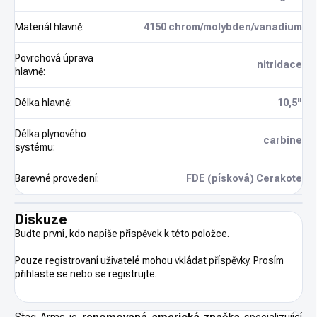
Materiál hlavně
:
4150 chrom/molybden/vanadium
Povrchová úprava
nitridace
hlavně
:
Délka hlavně
:
10,5"
Délka plynového
carbine
systému
:
Barevné provedení
:
FDE (písková) Cerakote
Diskuze
Buďte první, kdo napíše příspěvek k této položce.
Pouze registrovaní uživatelé mohou vkládat příspěvky. Prosím
přihlaste se
nebo se
registrujte
.