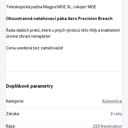
Teleskopická pažba Magpul MOE SL, rukojeť MOE
Oboustranná natahovací páka Aero Precision Breach
Řada dalších prvků, které u jiných výrobců této třídy a kvalitativní
úrovně zbraní nenajdete!
Cena uvedená bez zaměřovače!
Doplňkové parametry
Kategorie
:
Kulovnice
Záruka
:
2 roky
Ráže
:
.223 Remington