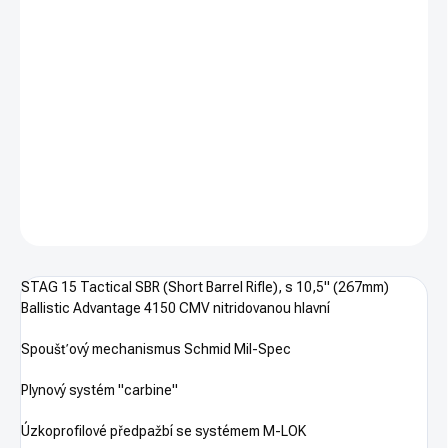
Měrná
NA DOTAZ
cena:
STAG 15 Tactical SBR FDE - samonabíjecí puška v ráži .223Rem,
s hlavní 10,5", v barvě FDE plynovým systémem Carbine,
oboustrannou natahovací pákou, M-LOK předpažbím a doplňky
Magpul MOE.
DETAILNÍ INFORMACE
ZEPTAT SE
HLÍDAT
STAG 15 Tactical SBR (Short Barrel Rifle), s 10,5" (267mm)
Ballistic Advantage 4150 CMV nitridovanou hlavní
Spoušťový mechanismus Schmid Mil-Spec
Plynový systém "carbine"
Úzkoprofilové předpažbí se systémem M-LOK