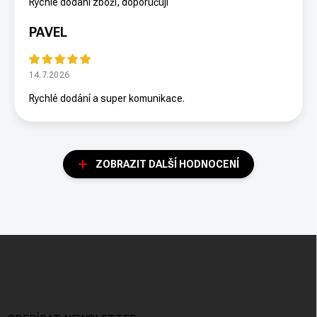
Rychlé dodání zboží, doporučuji
PAVEL
14.7.2026
Rychlé dodání a super komunikace.
ZOBRAZIT DALŠÍ HODNOCENÍ
Z
á
p
a
t