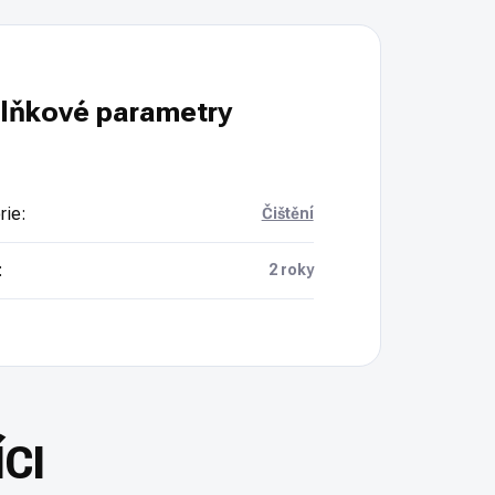
lňkové parametry
rie
:
Čištění
:
2 roky