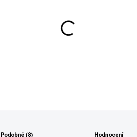
−
+
Ráže .30, délka 110cm (44")
DETAILNÍ INFORMACE
Podobné (8)
Hodnocení