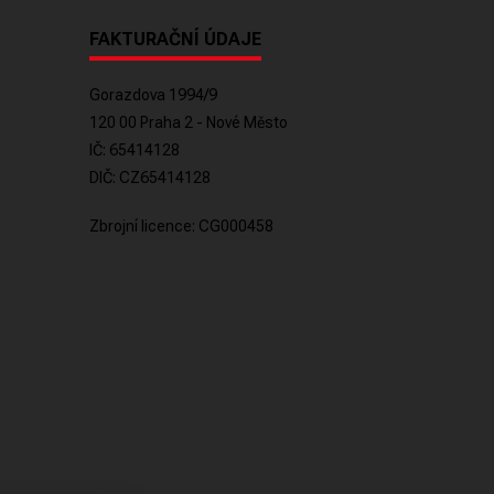
FAKTURAČNÍ ÚDAJE
Gorazdova 1994/9
120 00 Praha 2 - Nové Město
IČ: 65414128
DIČ: CZ65414128
Zbrojní licence: CG000458