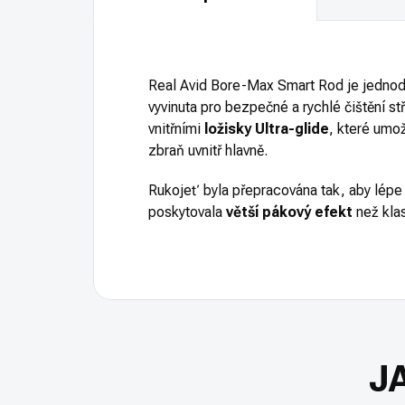
Real Avid Bore-Max Smart Rod je jednodí
vyvinuta pro bezpečné a rychlé čištění s
vnitřními
ložisky Ultra-glide
, které umož
zbraň uvnitř hlavně.
Rukojeť byla přepracována tak, aby lépe
poskytovala
větší pákový efekt
než klas