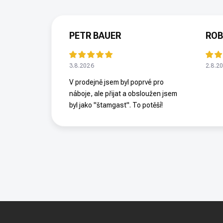
PETR BAUER
ROB
3.8.2026
2.8.2
V prodejně jsem byl poprvé pro
náboje, ale přijat a obsloužen jsem
byl jako "štamgast". To potěší!
Z
á