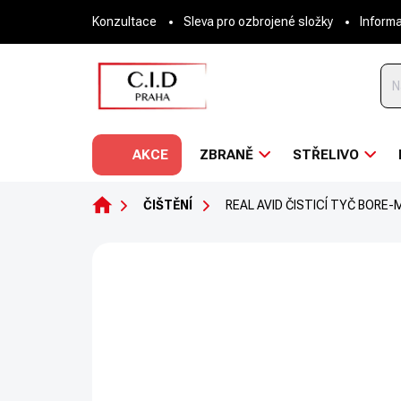
Přejít
Konzultace
Sleva pro ozbrojené složky
Inform
na
obsah
AKCE
ZBRANĚ
STŘELIVO
DOMŮ
ČIŠTĚNÍ
REAL AVID ČISTICÍ TYČ BORE
Neohodnoceno
Podrobnosti hodnoce