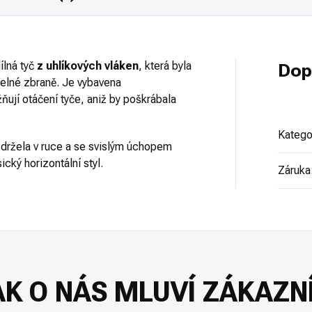
lná tyč
z uhlíkových vláken
, která byla
Dop
třelné zbraně. Je vybavena
ňují otáčení tyče, aniž by poškrábala
Katego
 držela v ruce a se svislým úchopem
ický horizontální styl.
Záruka