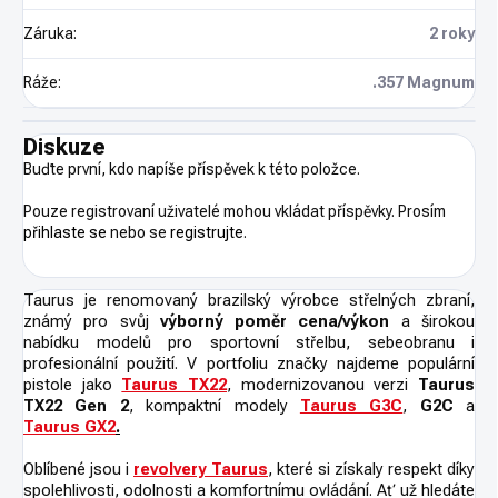
Záruka
:
2 roky
Ráže
:
.357 Magnum
Diskuze
Buďte první, kdo napíše příspěvek k této položce.
Pouze registrovaní uživatelé mohou vkládat příspěvky. Prosím
přihlaste se
nebo se
registrujte
.
Taurus je renomovaný brazilský výrobce střelných zbraní,
známý pro svůj
výborný poměr cena/výkon
a širokou
nabídku modelů pro sportovní střelbu, sebeobranu i
profesionální použití. V portfoliu značky najdeme populární
pistole jako
Taurus TX22
, modernizovanou verzi
Taurus
TX22 Gen 2
, kompaktní modely
Taurus G3C
,
G2C
a
Taurus GX2
.
Oblíbené jsou i
revolvery Taurus
, které si získaly respekt díky
spolehlivosti, odolnosti a komfortnímu ovládání. Ať už hledáte