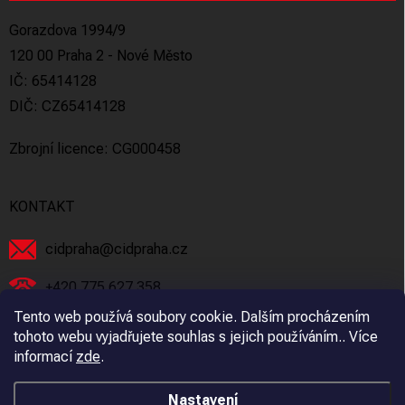
Gorazdova 1994/9
120 00 Praha 2 - Nové Město
IČ: 65414128
DIČ: CZ65414128
Zbrojní licence: CG000458
KONTAKT
cidpraha
@
cidpraha.cz
+420 775 627 358
Tento web používá soubory cookie. Dalším procházením
Facebook
tohoto webu vyjadřujete souhlas s jejich používáním.. Více
informací
zde
.
cidpraha_zbrane
Nastavení