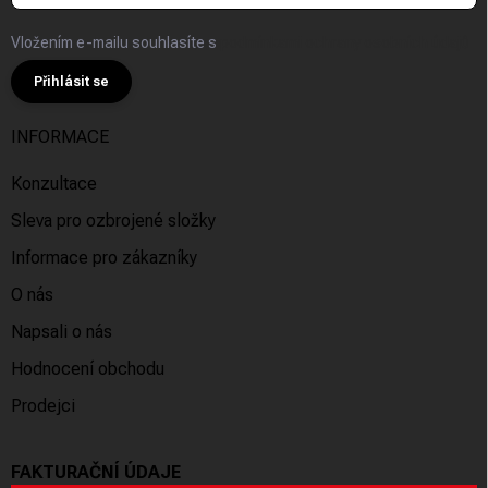
Vložením e-mailu souhlasíte s
podmínkami ochrany osobních údajů
Přihlásit se
INFORMACE
Konzultace
Sleva pro ozbrojené složky
Informace pro zákazníky
O nás
Napsali o nás
Hodnocení obchodu
Prodejci
FAKTURAČNÍ ÚDAJE