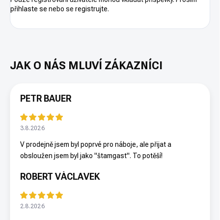
přihlaste se
nebo se
registrujte
.
PETR BAUER
3.8.2026
V prodejně jsem byl poprvé pro náboje, ale přijat a
obsloužen jsem byl jako "štamgast". To potěší!
ROBERT VÁCLAVEK
2.8.2026