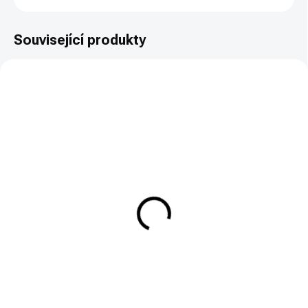
Související produkty
NOVINKA
NA DOTAZ
Zásobník Rossi pro
malorážky 7022
740 Kč
Detail
Ráže .22LR, 10 ran