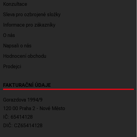
Konzultace
Sleva pro ozbrojené složky
Informace pro zákazníky
O nás
Napsali o nás
Hodnocení obchodu
Prodejci
FAKTURAČNÍ ÚDAJE
Gorazdova 1994/9
120 00 Praha 2 - Nové Město
IČ: 65414128
DIČ: CZ65414128