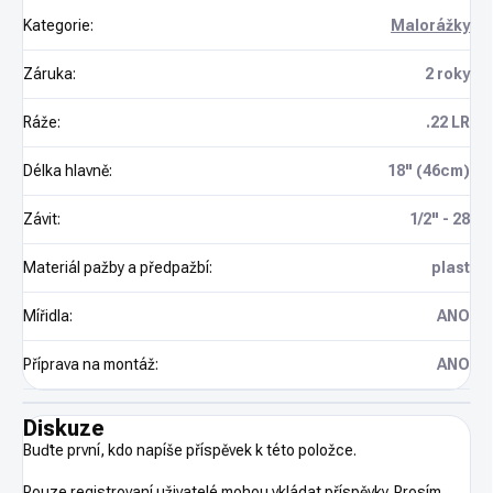
Kategorie
:
Malorážky
Záruka
:
2 roky
Ráže
:
.22 LR
Délka hlavně
:
18" (46cm)
Závit
:
1/2" - 28
Materiál pažby a předpažbí
:
plast
Mířidla
:
ANO
Příprava na montáž
:
ANO
Diskuze
Buďte první, kdo napíše příspěvek k této položce.
Pouze registrovaní uživatelé mohou vkládat příspěvky. Prosím