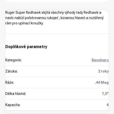
Ruger Super Redhawk skýtá všechny výhody řady Redhawk a
navíc nabízí polstrovanou rukojeť, kovanou hlaveň a rozšířený
rám pro upínací kroužky.
Doplňkové parametry
Kategorie
:
Revolvery
Záruka
:
2 roky
Ráže
:
.44 Mag
Délka hlavně
:
7,5"
Kapacita
:
6