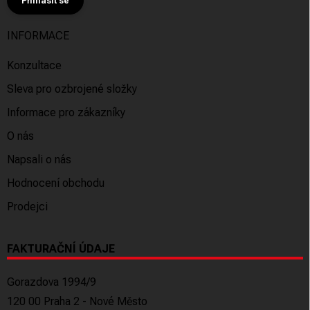
Přihlásit se
INFORMACE
Konzultace
Sleva pro ozbrojené složky
Informace pro zákazníky
O nás
Napsali o nás
Hodnocení obchodu
Prodejci
FAKTURAČNÍ ÚDAJE
Gorazdova 1994/9
120 00 Praha 2 - Nové Město