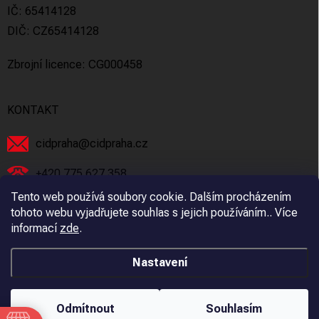
IČ: 65414128
DIČ: CZ65414128
Zbrojní licence: CG000458
KONTAKT
cidpraha
@
cidpraha.cz
+420 775 627 358
Tento web používá soubory cookie. Dalším procházením
Facebook
tohoto webu vyjadřujete souhlas s jejich používáním.. Více
informací
zde
.
cidpraha_zbrane
Nastavení
Copyright 2026
C.I.D Praha s.r.o.
. Všechna práva vyhrazena.
Odmítnout
Souhlasím