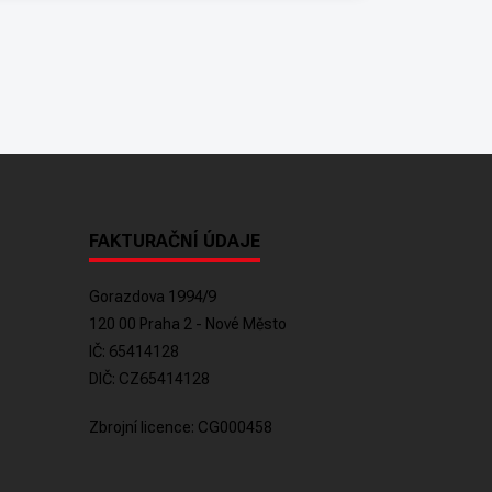
FAKTURAČNÍ ÚDAJE
Gorazdova 1994/9
120 00 Praha 2 - Nové Město
IČ: 65414128
DIČ: CZ65414128
Zbrojní licence: CG000458