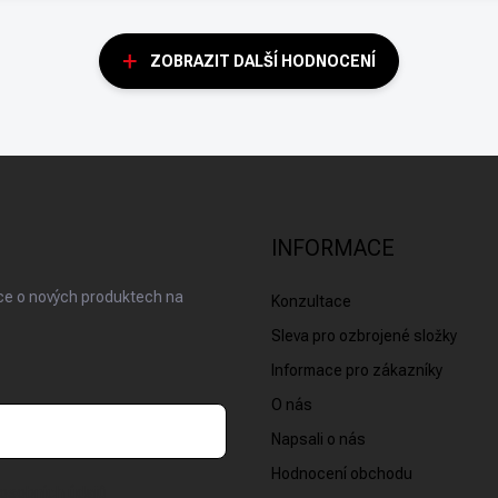
ZOBRAZIT DALŠÍ HODNOCENÍ
INFORMACE
ace o nových produktech na
Konzultace
Sleva pro ozbrojené složky
Informace pro zákazníky
O nás
Napsali o nás
Hodnocení obchodu
osobních údajů