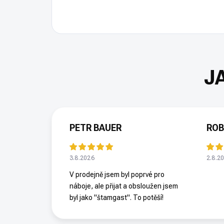
PETR BAUER
ROB
3.8.2026
2.8.2
V prodejně jsem byl poprvé pro
náboje, ale přijat a obsloužen jsem
byl jako "štamgast". To potěší!