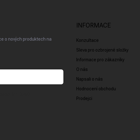
INFORMACE
ace o nových produktech na
Konzultace
Sleva pro ozbrojené složky
Informace pro zákazníky
O nás
Napsali o nás
Hodnocení obchodu
osobních údajů
Prodejci