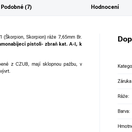
Podobné (7)
Hodnocení
1 (Škorpion, Skorpion) ráže 7,65mm Br.
Dop
monabíjecí pistoli- zbraň kat. A-I, k
upené z CZUB, mají sklopnou pažbu, v
Katego
ývrt.
Záruka
Ráže
:
Barva
:
Hmotn