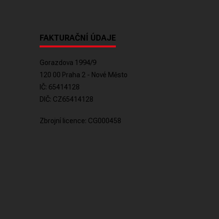
FAKTURAČNÍ ÚDAJE
Gorazdova 1994/9
120 00 Praha 2 - Nové Město
IČ: 65414128
DIČ: CZ65414128
Zbrojní licence: CG000458