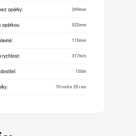
bez opěrky
:
269mm
s opěrkou
:
522mm
hlavně
:
115mm
 rychlost
:
317m/s
 dostřel
:
150m
íky
:
10 nebo 20 ran