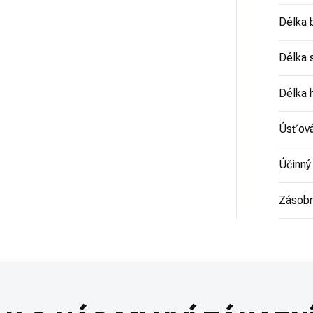
Délka 
Délka 
Délka 
Úsťová
Účinný
Zásobn