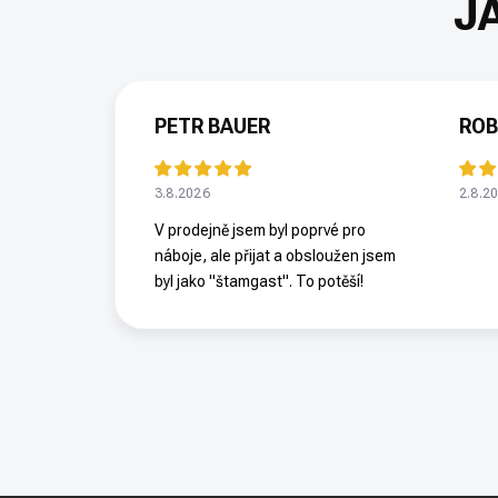
PETR BAUER
ROB
3.8.2026
2.8.2
V prodejně jsem byl poprvé pro
náboje, ale přijat a obsloužen jsem
byl jako "štamgast". To potěší!