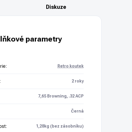
Diskuze
lňkové parametry
rie
:
Retro koutek
:
2 roky
7,65 Browning, .32 ACP
Černá
ost
:
1,28kg (bez zásobníku)