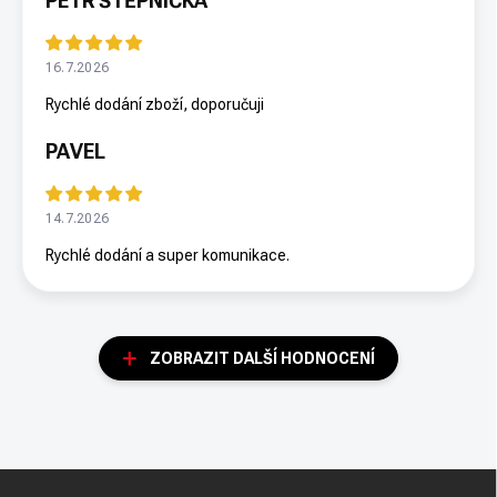
PETR ŠTĚPNIČKA
16.7.2026
Rychlé dodání zboží, doporučuji
PAVEL
14.7.2026
Rychlé dodání a super komunikace.
ZOBRAZIT DALŠÍ HODNOCENÍ
Z