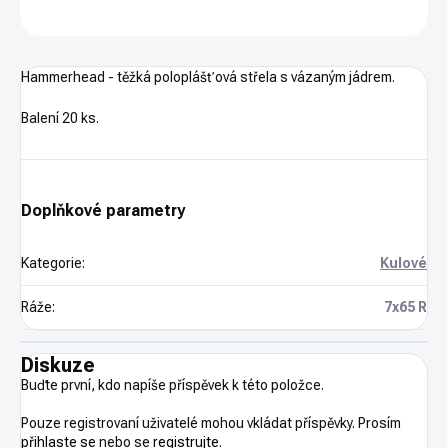
ZEPTAT SE
HLÍDAT
Hammerhead - těžká poloplášťová střela s vázaným jádrem.
Balení 20 ks.
Doplňkové parametry
Kategorie
:
Kulové
Ráže
:
7x65 R
Diskuze
Buďte první, kdo napíše příspěvek k této položce.
Pouze registrovaní uživatelé mohou vkládat příspěvky. Prosím
přihlaste se
nebo se
registrujte
.