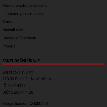
Sleva pro ozbrojené složky
Informace pro zákazníky
O nás
Napsali o nás
Hodnocení obchodu
Prodejci
FAKTURAČNÍ ÚDAJE
Gorazdova 1994/9
120 00 Praha 2 - Nové Město
IČ: 65414128
DIČ: CZ65414128
Zbrojní licence: CG000458