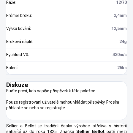
Ráže
:
12/70
Průměr broku
:
2,4mm
Výška kování
:
12,5mm
Broková náplň
:
24g
Rychlost V0
:
430m/s
Balení
:
25ks
Diskuze
Buďte první, kdo napíše příspěvek k této položce.
Pouze registrovaní uživatelé mohou vkládat příspěvky. Prosím
přihlaste se
nebo se
registrujte
.
Sellier a Bellot je tradiční český výrobce střeliva s historií
sahající až do roku 1825. Značka
Sellier Bellot
patří mezi