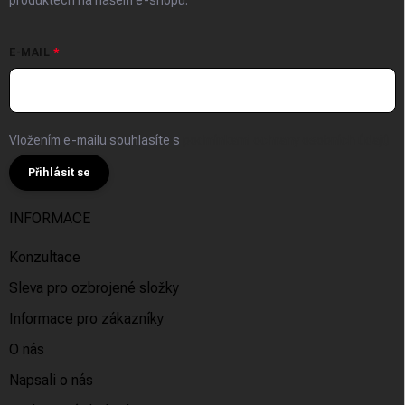
produktech na našem e-shopu.
E-MAIL
Vložením e-mailu souhlasíte s
podmínkami ochrany osobních údajů
Přihlásit se
INFORMACE
Konzultace
Sleva pro ozbrojené složky
Informace pro zákazníky
O nás
Napsali o nás