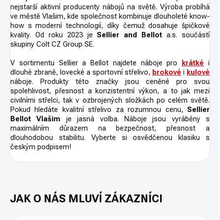
nejstarší aktivní producenty nábojů na světě. Výroba probíhá
ve městě Vlašim, kde společnost kombinuje dlouholeté know-
how s moderní technologií, díky čemuž dosahuje špičkové
kvality. Od roku 2023 je
Se
llier and Bellot
a.s. součástí
skupiny Colt CZ Group SE.
V sortimentu Sellier a Bellot najdete náboje pro
krátké
i
dlouhé zbraně, lovecké a sportovní střelivo,
brokové
i
kulové
náboje. Produkty této značky jsou ceněné pro svou
spolehlivost, přesnost a konzistentní výkon, a to jak mezi
civilními střelci, tak v ozbrojených složkách po celém světě.
Pokud hledáte kvalitní střelivo za rozumnou cenu,
Sellier
Bellot Vlašim
je jasná volba. Náboje jsou vyráběny s
maximálním důrazem na bezpečnost, přesnost a
dlouhodobou stabilitu. Vyberte si osvědčenou klasiku s
českým podpisem!