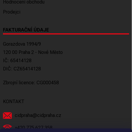
Hodnocení obchodu
Prodejci
FAKTURAČNÍ ÚDAJE
Gorazdova 1994/9
120 00 Praha 2 - Nové Město
IČ: 65414128
DIČ: CZ65414128
Zbrojní licence: CG000458
KONTAKT
cidpraha
@
cidpraha.cz
+420 775 627 358