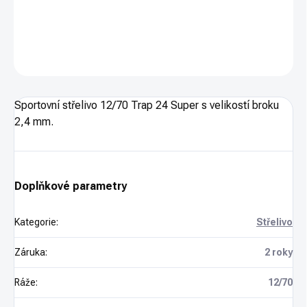
DETAILNÍ INFORMACE
ZEPTAT SE
HLÍDAT
Sportovní střelivo 12/70 Trap 24 Super s velikostí broku
2,4 mm.
Doplňkové parametry
Kategorie
:
Střelivo
Záruka
:
2 roky
Ráže
:
12/70